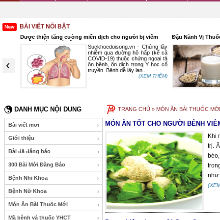
BÀI VIẾT NỔI BẬT
Dược thiện tăng cường miễn dịch cho người bị viêm
Đậu Nành Vị Thuố
nhiễm đường hô hấp
nguyên
Suckhoedoisong.vn - Chứng lây
 ở nam
nhiễm qua đường hô hấp (kể cả
hất là
COVID-19) thuộc chứng ngoại tà
‹
n, tỳ,
ôn bệnh, ôn dịch trong Y học cổ
truyền. Bệnh dễ lây lan...
 THÊM)
(XEM THÊM)
DANH MỤC NỘI DUNG
TRANG CHỦ
» MÓN ĂN BÀI THUỐC MỚ
MÓN ĂN TỐT CHO NGƯỜI BÊNH VIÊ
Bài viết mơi
Khi 
Giới thiệu
trị.
Bài đã đăng báo
béo,
300 Bài Mới Đăng Báo
tron
như 
Bệnh Nhi Khoa
(XE
Bệnh Nữ Khoa
Món Ăn Bài Thuốc Mới
Mã bệnh và thuốc YHCT