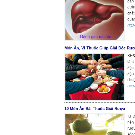
gan
đườn
chất
quan
(XE
Món Ăn, Vị Thuốc Giúp Giải Độc Rư
KHĐS
là c
độc 
đậu 
chuộ
(XE
10 Món Ăn Bài Thuốc Giải Rượu
KHĐS
nên
rượu
sống