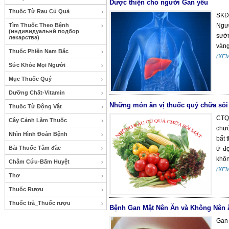
Dược thiện cho người Gan yếu
Thuốc Từ Rau Củ Quả
SKĐS
Tìm Thuốc Theo Bệnh
Ngườ
(индивидуальнй подбор
sườn
лекарства)
vàng.
Thuốc Phiến Nam Bắc
(XE
Sức Khỏe Mọi Người
Mục Thuốc Quý
Dưỡng Chất-Vitamin
Những món ăn vị thuốc quý chữa sỏi
Thuốc Từ Động Vật
CTQ
Cây Cảnh Làm Thuốc
chướ
Nhìn Hình Đoán Bệnh
bất 
Bài Thuốc Tâm đắc
ứ đọ
khôn
Châm Cứu-Bấm Huyệt
(XE
Thơ
Thuốc Rượu
Thuốc trà_Thuốc rượu
Bệnh Gan Mật Nên Ăn và Không Nên 
Gan 