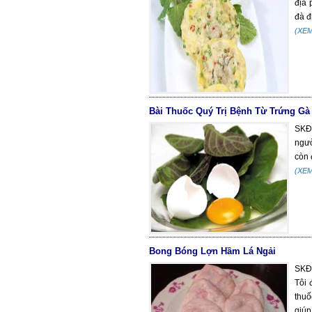
địa 
đà đ
(XE
Bài Thuốc Quý Trị Bệnh Từ Trứng Gà
SKĐS
ngườ
còn 
(XE
Bong Bóng Lợn Hầm Lá Ngải
SKĐS
Tôi 
thuố
giúp