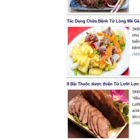
Tác Dụng Chữa Bệnh Từ Lòng Mề Gà
SKĐS
như 
biến
bệnh
(XE
8 Bài Thuốc dược thiện Từ Lưỡi Lợn
SKĐS
“đầu
Lưỡi
acid
lên c
(XE