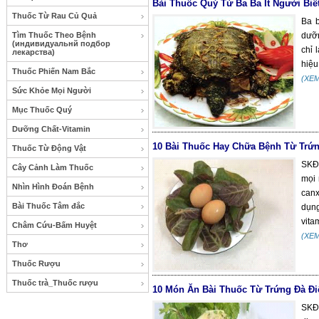
Bài Thuốc Quý Từ Ba Ba Ít Người Biế
Thuốc Từ Rau Củ Quả
Ba b
Tìm Thuốc Theo Bệnh
dưỡn
(индивидуальнй подбор
chỉ 
лекарства)
hiệu
Thuốc Phiến Nam Bắc
(XE
Sức Khỏe Mọi Người
Mục Thuốc Quý
Dưỡng Chất-Vitamin
10 Bài Thuốc Hay Chữa Bệnh Từ Trứ
Thuốc Từ Động Vật
SKĐS
Cây Cảnh Làm Thuốc
mọi 
Nhìn Hình Đoán Bệnh
canx
Bài Thuốc Tâm đắc
dụn
vita
Châm Cứu-Bấm Huyệt
(XE
Thơ
Thuốc Rượu
Thuốc trà_Thuốc rượu
10 Món Ăn Bài Thuốc Từ Trứng Đà Đi
SKĐS