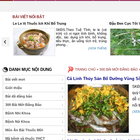
BÀI VIẾT NỔI BẬT
Le Le Vị Thuốc Ích Khí Bổ Trung
Đậu Đen Cực Tốt 
chỉ là
SKĐS.Theo Tuệ Tĩnh, le le (vịt
huộng,
trời) có vị ngọt tính bình, không
ị thuốc
độc, tác dụng ích khí, bổ trung,
‹
 bệnh.
tiêu thực, ăn uống tích trệ, trúng
g Lãn
phong...
(XEM THÊM)
 THÊM)
DANH MỤC NỘI DUNG
TRANG CHỦ
» 300 BÀI MỚI ĐĂNG BÁO
Cá Linh Thủy Sản Bổ Dưỡng Vùng S
Bài viết mơi
SKĐS
Giới thiệu
quý 
Bài đã đăng báo
dễ c
300 Bài Mới Đăng Báo
nổi 
(XE
Bệnh Nhi Khoa
Bệnh Nữ Khoa
Món Ăn Bài Thuốc Mới
Mã bệnh và thuốc YHCT