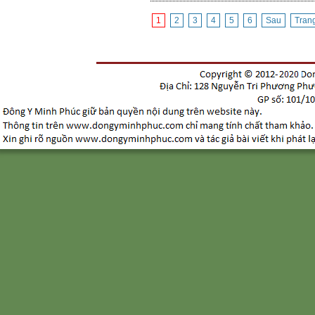
1
2
3
4
5
6
Sau
Tran