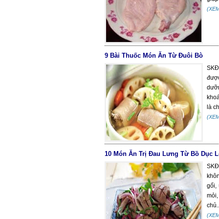
(XE
9 Bài Thuốc Món Ăn Từ Ðuôi Bò
SKĐS
được
dưỡn
khoá
là ch
(XE
10 Món Ăn Trị Đau Lưng Từ Bồ Dục 
SKĐS
khôn
gối,
mỏi,
chủ..
(XE