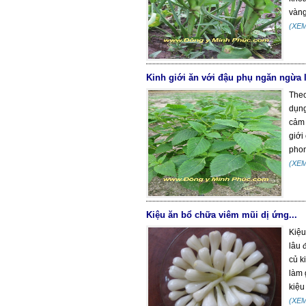
vàng
(XE
Kinh giới ăn với đậu phụ ngăn ngừa 
Theo
dụng
cảm 
giới
phon
(XE
Kiệu ăn bổ chữa viêm mũi dị ứng...
Kiệu
lâu 
củ k
làm 
kiệu 
(XE