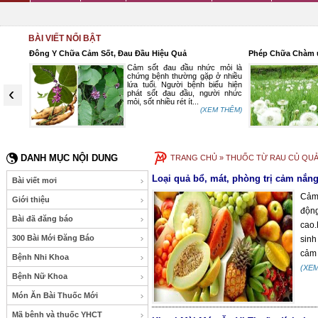
BÀI VIẾT NỔI BẬT
Đông Y Chữa Cảm Sốt, Đau Đầu Hiệu Quả
Phép Chữa Chàm 
 của Y
Cảm sốt đau đầu nhức mỏi là
ảy nến
chứng bệnh thường gặp ở nhiều
t. Bệnh
lứa tuổi. Người bệnh biểu hiện
‹
ợp còn
phát sốt đau đầu, người nhức
mỏi, sốt nhiều rét ít...
 THÊM)
(XEM THÊM)
DANH MỤC NỘI DUNG
TRANG CHỦ
» THUỐC TỪ RAU CỦ QUẢ 
Loại quả bổ, mát, phòng trị cảm nắn
Bài viết mơi
Cảm 
Giới thiệu
độn
Bài đã đăng báo
cao.
300 Bài Mới Đăng Báo
sinh
cảm 
Bệnh Nhi Khoa
(XE
Bệnh Nữ Khoa
Món Ăn Bài Thuốc Mới
Mã bệnh và thuốc YHCT