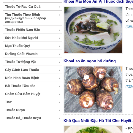
Khoai Mài Món Ăn Vị Thuốc đích thự
Thuốc Từ Rau Củ Quả
Theo
Tìm Thuốc Theo Bệnh
tác 
(индивидуальнй подбор
vỏ v
лекарства)
(XE
Thuốc Phiến Nam Bắc
Sức Khỏe Mọi Người
Mục Thuốc Quý
Dưỡng Chất-Vitamin
Khoai sọ ăn ngon bổ dưỡng
Thuốc Từ Động Vật
Theo
Cây Cảnh Làm Thuốc
thực
Nhìn Hình Đoán Bệnh
thai”.
Bài Thuốc Tâm đắc
(XE
Châm Cứu-Bấm Huyệt
Thơ
Thuốc Rượu
Thuốc trà_Thuốc rượu
Khổ Qua Nhồi Đậu Hũ Tốt Cho Huyết
- Kh