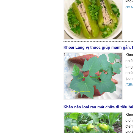
khổ 
(XE
Khoai Lang vị thuốc giúp mạnh gân,
Khoa
nhiề
lang
nhiể
Ipom
(XE
Khèo nèo loại rau mát chữa đi tiểu bú
Khèo
giốn
điể
khoả