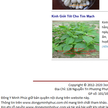
Kinh Giới Tốt Cho Tim Mạch
Kinh
hằng
ngày
ấm, 
huyế
(XE