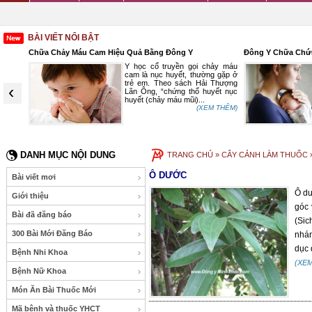
BÀI VIẾT NỔI BẬT
Chữa Chảy Máu Cam Hiệu Quả Bằng Đông Y
Đông Y Chữa Chứn
oại như
Y học cổ truyền gọi chảy máu
đỏ đều
cam là nục huyết, thường gặp ở
 dền
trẻ em. Theo sách Hải Thượng
‹
ền rất
Lãn Ông, “chứng thổ huyết nục
ơm của
huyết (chảy máu mũi)...
(XEM THÊM)
 THÊM)
DANH MỤC NỘI DUNG
TRANG CHỦ
» CÂY CẢNH LÀM THUỐC 
Ô DƯỚC
Bài viết mơi
Ô dư
Giới thiệu
góc 
Bài đã đăng báo
(Sic
300 Bài Mới Đăng Báo
nhán
dục 
Bệnh Nhi Khoa
(XE
Bệnh Nữ Khoa
Món Ăn Bài Thuốc Mới
Mã bệnh và thuốc YHCT