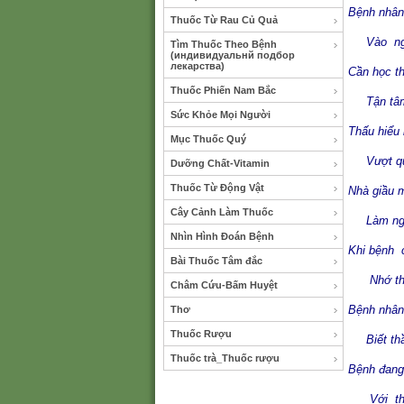
Bệnh nhân
Thuốc Từ Rau Củ Quả
Vào nghề
Tìm Thuốc Theo Bệnh
(индивидуальнй подбор
лекарства)
Cần học t
Thuốc Phiến Nam Bắc
Tận tâm 
Sức Khỏe Mọi Người
Thấu hiểu 
Mục Thuốc Quý
Vượt qua
Dưỡng Chất-Vitamin
Thuốc Từ Động Vật
Nhà giầu m
Cây Cảnh Làm Thuốc
Làm nghề
Nhìn Hình Đoán Bệnh
Khi bệnh 
Bài Thuốc Tâm đắc
Nhớ thầy
Châm Cứu-Bấm Huyệt
Bệnh nhân
Thơ
Thuốc Rượu
Biết thầy
Thuốc trà_Thuốc rượu
Bệnh đang
Với thầy 