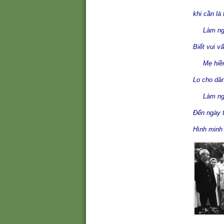
khi cần là
Làm nghề
Biết vui v
Mẹ hiền 
Lo cho dâ
Làm nghề
Đến ngày t
Hình minh