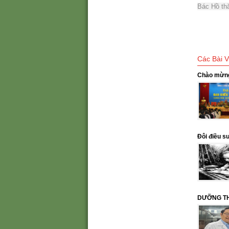
Bác Hồ th
Các Bài V
Chào mừng
Đôi điều s
DƯỠNG TH
THÔNG