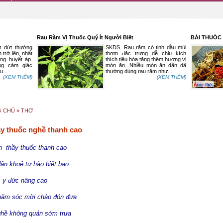
Rau Răm Vị Thuốc Quý Ít Người Biết
BÀI THUỐC HAY ĐÔ
ường
SKĐS. Rau răm có tinh dầu mùi
 nhất
thơm đặc trưng dễ chịu kích
 áp.
thích tiêu hóa tăng thêm hương vị
giác
món ăn. Nhiều món ăn dân dã
thường dùng rau răm như...
HÊM)
(XEM THÊM)
G CHỦ
»
THƠ
y thuốc nghề thanh cao
thầy thuốc thanh cao
ân khoẻ tự hào biết bao
 đức nâng cao
hăm sóc mời chào đón đưa
 không quản sớm trưa