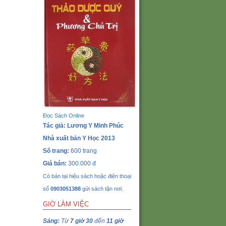
Đọc Sách Online
Tác giả: Lương Y Minh Phúc
Nhà xuất bản Y Học 2013
Số trang:
600 trang
Giá bán:
300.000 đ
Có bán tại hiệu sách hoặc điện thoại
số
0903051388
gửi sách tận nơi.
GIỜ LÀM VIỆC
Sáng:
Từ
7 giờ 30
đến
11 giờ