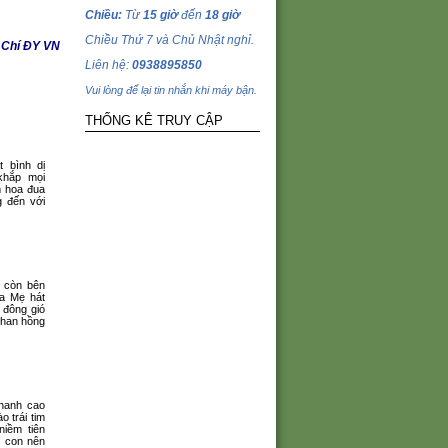
Chiều:
Từ
15 giờ
đến
18 giờ
Chiều Thứ 7 và Chủ Nhật nghỉ.
 Chí ĐY VN
Liên hệ:
0938895850
Vui lòng để lại tin nhắn khi máy bận.
THỐNG KÊ TRUY CẬP
 bình dị
khắp mọi
 hoa đua
g đến với
n còn bên
a Mẹ hát
 đông gió
 than hồng
thanh cao
o trái tim
iềm tiên
 con nên