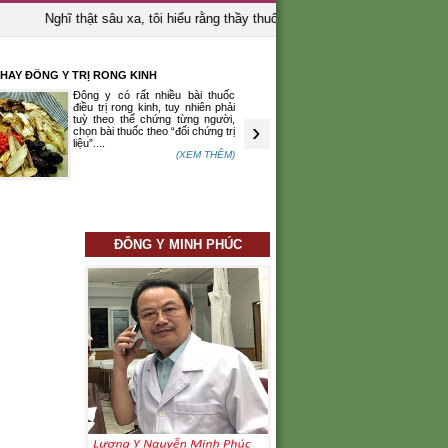
Nghĩ thật sâu xa, tôi hiểu rằng thầy thuốc là người bảo vệ sinh mạng co
NG Y TRỊ RONG KINH
CÁ BỐNG CHỮA BỤNG ĐẦY CHẬM TIÊU
Đông y có rất nhiều bài thuốc
Trong Đông y, cá bống
điều trị rong kinh, tuy nhiên phải
mặn, tính bình, vào 
tuỳ theo thể chứng từng người,
thận, có tác dụng kiện 
›
chọn bài thuốc theo “đối chứng trị
hòa vị, bổ can thận, 
liệu”....
gân cốt,...
(XEM THÊM)
(
ĐÔNG Y MINH PHÚC