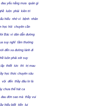
 đau yếu nắng mưa quản gì
 luôn phải kiên trì
hấu hiểu nhớ vì bệnh nhân
học hỏi chuyên cần
lời Bác vì dân dẫn đường
 suy nghĩ tầm thường
ới đến xa đường lánh đi
 luôn phải xét suy
cấp thiết tức thì trị mau
 học thức chuyên sâu
 vội đến thầy đâu lơ là
 chưa thể hát ca
 đau đớn sao mà thầy vui
hiểu biết tiến lui