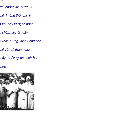
 tới chẳng lùi bước đi
 không thể chi li
ất vả hảy vì bệnh nhân
chăm sóc ân cần
n khoẻ mừng xuân đồng bào
 vất vả thanh cao
hầy thuốc tự hào biết bao
 họa