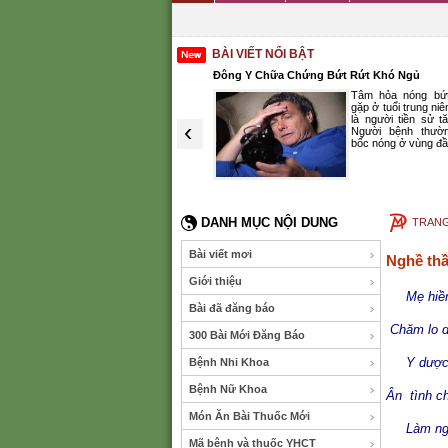
BÀI VIẾT NỔI BẬT
ụng Hiệu Nhiệm
Đông Y Chữa Chứng Bứt Rứt Khó Ngủ
Đầy trướng bụng là chứng bệnh
Tâm hỏa nóng bứt dứt th
rất hay gặp ở trẻ em. Bệnh có 2
gặp ở tuổi trung niên trở lên,
loại thực trướng và hư trướng.
là người tiền sử tăng huyết
‹
Theo y học cổ truyền, nguyên
Người bệnh thường cảm 
nhân do ăn uống quá độ...
bốc nóng ở vùng đầu...
(XEM THÊM)
(XEM T
DANH MỤC NỘI DUNG
TRAN
Bài viết mơi
Nghề thầ
Giới thiệu
Mẹ hiền 
Bài đã đăng báo
Chăm lo d
300 Bài Mới Đăng Báo
Y dược y
Bệnh Nhi Khoa
Bệnh Nữ Khoa
Ân tình c
Món Ăn Bài Thuốc Mới
Làm nghề
Mã bệnh và thuốc YHCT