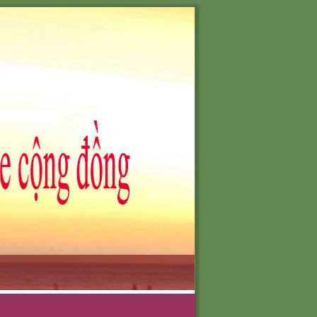
701-0903051388
O NHU CẦU
TÔI