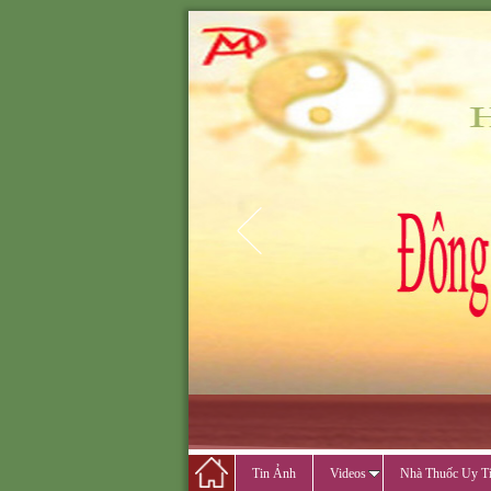
ĐÔNG Y MINH PH
ĐÔNG Y M
CẢ
Tin Ảnh
Videos
Nhà Thuốc Uy T