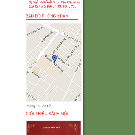
BẢN ĐỒ PHÒNG KHÁM
Phóng To Bản Đồ
GIỚI THIỆU SÁCH MỚI