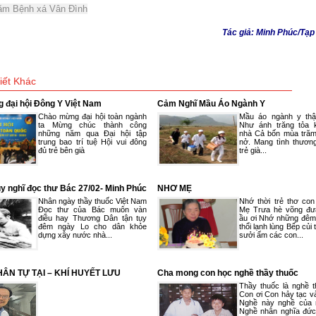
ăm Bệnh xá Vân Đình
Tác giả: Minh Phúc/Tạp
iết Khác
 đại hội Đông Y Việt Nam
Cảm Nghĩ Mầu Áo Ngành Y
Chào mừng đại hội toàn ngành
Mầu áo ngành y thật
ta Mừng chúc thành công
Như ánh trăng tỏa 
những năm qua Đại hội tập
nhà Cả bốn mùa trăm
trung bao trí tuệ Hội vui đông
nở. Mang tình thươn
đủ trẻ bên già
trẻ già...
uy nghĩ đọc thư Bác 27/02- Minh Phúc
NHƠ MẸ
Nhân ngày thầy thuốc Việt Nam
Nhớ thời trẻ thơ co
Đọc thư của Bác muôn vàn
Mẹ Trưa hè võng đư
điều hay Thương Dân tận tụy
ầu ơi Nhớ những đêm
đêm ngày Lo cho dân khỏe
thổi lạnh lùng Bếp củi
dựng xây nước nhà...
sưởi ấm các con...
ÂN TỰ TẠI – KHÍ HUYẾT LƯU
Cha mong con học nghề thầy thuốc
Thầy thuốc là nghề 
Con ơi Con hảy tạc và
Nghề này nghề của n
Nghề nhân nghĩa đức