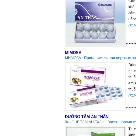
Các 
khôn
cảm 
uống
(XE
MIMOSA
МИМОЗА - Применяется при нервных на
Dùn
nhuợ
thuố
em d
thuố
(XE
DƯỠNG TÂM AN THẦN
ЖЫОНГ ТАМ АН ТХАН - Восстанавливает
Trị 
kinh