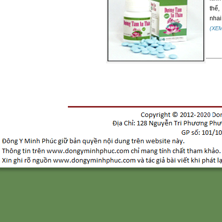
thể,
nhai
(XE