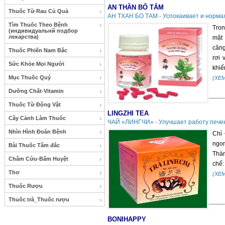
AN THẦN BỔ TÂM
Thuốc Từ Rau Củ Quả
АН ТХАН БО ТАМ - Успокаивает и норма
Tìm Thuốc Theo Bệnh
Tron
(индивидуальнй подбор
лекарства)
mặt 
căng
Thuốc Phiến Nam Bắc
rơi 
Sức Khỏe Mọi Người
khiế
Mục Thuốc Quý
(XE
Dưỡng Chất-Vitamin
Thuốc Từ Động Vật
LINGZHI TEA
Cây Cảnh Làm Thuốc
ЧАЙ «ЛИНГЧИ» - Улучшает работу печен
Nhìn Hình Đoán Bệnh
Chỉ 
ngon
Bài Thuốc Tâm đắc
Thàn
Châm Cứu-Bấm Huyệt
chế:
Thơ
(XE
Thuốc Rượu
Thuốc trà_Thuốc rượu
BONIHAPPY