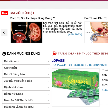
BÀI VIẾT NỔI BẬT
Phép Trị Sỏi Tiết Niệu Bằng Đông Y
Bài Thuốc Chủ Trị
chỉ là
Sỏi thận tiết niệu, tiểu buốt gắt,
huộng,
tiểu đục, tiểu ra máu thuộc phạm
ị thuốc
vi hội chứng “ngũ lâm” và thuộc
‹
 bệnh.
chứng thấp nhiệt hạ tiêu...
g Lãn
(XEM THÊM)
 THÊM)
DANH MỤC NỘI DUNG
TRANG CHỦ
» TÌM THUỐC THEO BỆNH
LOPASSI
Bài viết mơi
ЛОПАССИ - Успокаивает и нормалирует
Giới thiệu
Thuố
Bài đã đăng báo
tinh
nhượ
300 Bài Mới Đăng Báo
hay 
Bệnh Nhi Khoa
(XE
Bệnh Nữ Khoa
Món Ăn Bài Thuốc Mới
Mã bệnh và thuốc YHCT