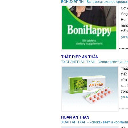
БОНИХЭППИ - Вспомогательное средств
Cơ c
tăng
Horm
năng
thế t
(XE
THẤT DIỆP AN THẦN
ТХАТ ЗИЕП АН ТХАН - Успокаивает и но
Thất
thất
cứu 
sau 
trong
(XE
HOÀN AN THẦN
ХОАН АН ТХАН - Успокаивает и нормали