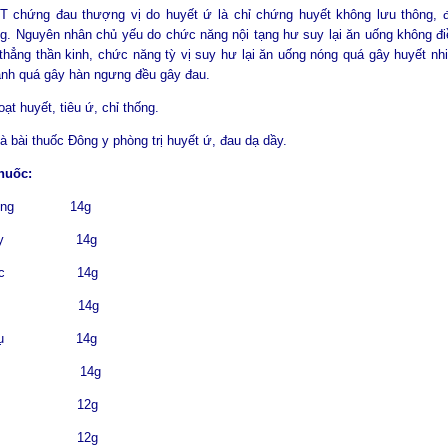
 chứng đau thượng vị do huyết ứ là chỉ chứng huyết không lưu thông, đ
g. Nguyên nhân chủ yếu do chức năng nội tạng hư suy lại ăn uống không đi
thẳng thần kinh, chức năng tỳ vị suy hư lại ăn uống nóng quá gây huyết nhi
lạnh quá gây hàn ngưng đều gây đau.
oạt huyết, tiêu ứ, chỉ thống.
à bài thuốc Đông y phòng trị huyết ứ, đau dạ dầy.
huốc:
khung 14g
 quy 14g
thược 14g
 bì 14g
 phụ 14g
ước 14g
 tất 12g
nhân 12g