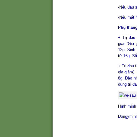
-Nếu đau s
-Nếu mất 
Phụ thang
+ Trị đau
giám”Gia 
12g, Sinh
tử 16g. Sắ
+ Trị đau
gia giảm)
8g, Đào n
dụng trị đ
Hình minh
Dongymin