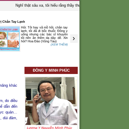
Nghĩ thật sâu xa, tôi hiểu rằng thầy thuốc là người bảo vệ sinh mạng c
ị Chân Tay Lạnh
Ô Long Vĩ Chữa Chậm Tiêu
Hỏi: Tôi hay vã mồ hôi, chân tay
Hỏi: Tôi nghe 
lạnh, tôi đã đi bốc thuốc Đông y
hóng là một vị
uống nhưng các bác sĩ khuyên
Xin hỏi các
›
tôi nên ăn thêm dạ dày dê. Xin
Hoàng Thị Lan 
hỏi? Hoa Đào (Vũng Tàu)
(XEM THÊM)
ĐÔNG Y MINH PHÚC
 năng khác
m, do điều
hể dẫn đến
thực quản…
, dùi đâm,