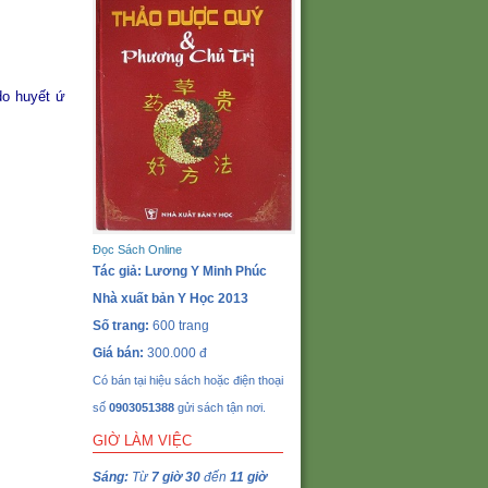
do huyết ứ
Đọc Sách Online
Tác giả: Lương Y Minh Phúc
Nhà xuất bản Y Học 2013
Số trang:
600 trang
Giá bán:
300.000 đ
Có bán tại hiệu sách hoặc điện thoại
số
0903051388
gửi sách tận nơi.
GIỜ LÀM VIỆC
Sáng:
Từ
7 giờ 30
đến
11 giờ