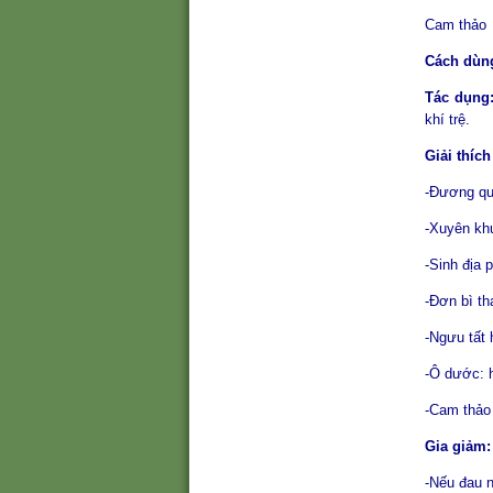
Cam 
Cách dùn
Tác dụng
khí trệ.
Giải thích
-Đương qui
-Xuyên kh
-Sinh địa
-Đơn bì th
-Ngưu tất 
-Ô dước: h
-Cam thảo 
Gia giảm:
-Nếu đau n