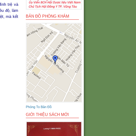
ình trệ và
ều độ, làm
BẢN ĐỒ PHÒNG KHÁM
ệt, mà kết
Phóng To Bản Đồ
GIỚI THIỆU SÁCH MỚI