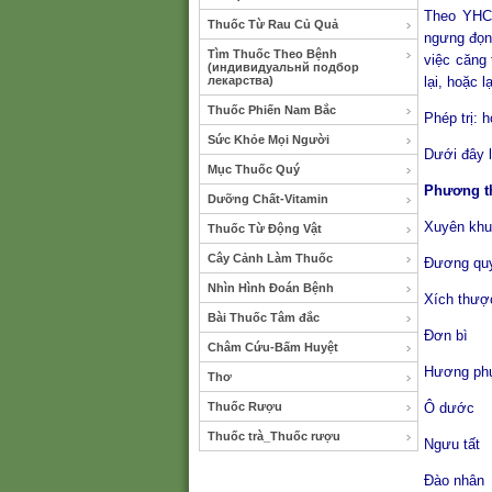
Theo YHCT
Thuốc Từ Rau Củ Quả
ngưng đọn
Tìm Thuốc Theo Bệnh
việc căng 
(индивидуальнй подбор
лекарства)
lại, hoặc 
Thuốc Phiến Nam Bắc
Phép trị: h
Sức Khỏe Mọi Người
Dưới đây l
Mục Thuốc Quý
Phương t
Dưỡng Chất-Vitamin
Xuyên 
Thuốc Từ Động Vật
Cây Cảnh Làm Thuốc
Đương
Nhìn Hình Đoán Bệnh
Xích 
Bài Thuốc Tâm đắc
Đơn
Châm Cứu-Bấm Huyệt
Hương
Thơ
Thuốc Rượu
Ô d
Thuốc trà_Thuốc rượu
Ngưu
Đào 