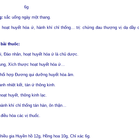
thảo 6g
g:
sắc uống ngày một thang.
:
hoạt huyết hóa ứ, hành khí chỉ thống… trị: chứng đau thượng vị dạ dầy 
 bài thuốc:
, Đào nhân, hoạt huyết hóa ứ là chủ dược.
ung, Xích thược hoạt huyết hóa ứ…
 phối hợp Đương qui dưỡng huyết hòa âm.
anh nhiệt kết, tán ứ thông kinh.
hoạt huyết, thông kinh lạc.
ành khí chỉ thống tán hàn, ôn thận…
điều hòa các vị thuốc.
hiều gia Huyền hồ 12g, Hồng hoa 10g, Chỉ xác 6g.