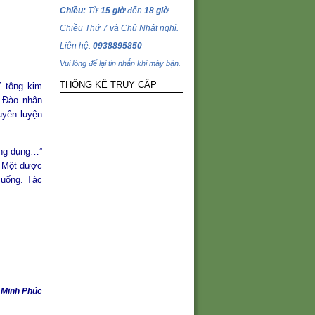
Chiều:
Từ
15 giờ
đến
18 giờ
Chiều Thứ 7 và Chủ Nhật nghỉ.
Liên hệ:
0938895850
Vui lòng để lại tin nhắn khi máy bận.
THỐNG KÊ TRUY CẬP
Y tông kim
 Đào nhân
uyên luyện
ờng dụng…”
, Một dược
 uống. Tác
 Minh Phúc