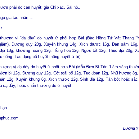
ườn phải do can huyết: gia Chỉ xác, Sài hồ..
ngủ gia táo nhân….
:
 thượng vị “dạ đầy” do huyết ứ phối hợp Bài (Đào Hồng Tứ Vật Thang “
giảm). Đương quy 20g, Xuyên khung 14g, Xích thược 16g, Đan sâm 16g,
 địa 18g, khương hoàng 12g, Hồng hoa 12g, Ngưu tất 12g, Thục địa 20g, X
c uống. Tác dụng bổ huyết thông huyết ứ trệ.
 thượng vị dạ dày do huyết ứ phối hợp Bài (Mẫu Đơn Bì Tán “Lâm sàng thư
. đơn bì 12g, Đương quy 12g, Cốt toái bổ 12g, Tục đoạn 12g, Nhũ hương 8g
hân 12g, Xuyên khung 6g, Xích thược 12g, Sinh địa 12g. Tán bột hoặc sắc
au dạ dầy, hoặc chấn thương do ứ huyết.
 họa
hphuc.com
Lương Y