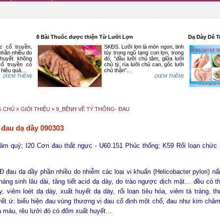
8 Bài Thuốc dược thiện Từ Lưỡi Lợn
Dạ Dày Dê Tr
cổ truyền,
SKĐS. Lưỡi lợn là món ngon, tinh
ần nhiều do
túy trong ngũ tạng con lợn, trong
uyết không
đó, “đầu lưỡi chủ tâm, giữa lưỡi
 truyền có
chủ tỳ, rìa lưỡi chủ can, gốc lưỡi
iệu quả...
chủ thận”...
(XEM THÊM)
(XEM THÊM)
G CHỦ
» GIỚI THIỆU »
9_BỆNH VỀ TÝ THỐNG- ĐAU
 đau dạ dầy 090303
âm quý; I20 Cơn đau thắt ngực - U60.151 Phúc thống; K59 Rối loạn chức
đau dạ dầy phần nhiều do nhiễm các loại vi khuẩn (Helicobacter pylori) nấ
kháng sinh lâu dài, tăng tiết acid dạ dày, do trào ngược dịch mật… đều có t
, viêm loét dạ dày, xuất huyết dạ dày, rối loạn tiêu hóa, viêm tá tràng, 
ết ứ: biểu hiện đau vùng thượng vị đau cố định một chổ, đau như kim châm
ra máu, rêu lưởi đỏ có đốm xuất huyết…