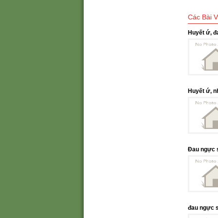
Các Bài V
Huyết ứ, đ
ứ thang 0
Huyết ứ, n
thống trục
Đau ngực s
giới bạch 
đau ngực s
Nhất Quán 