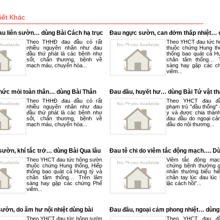
iết Khác
au liên sườn… dùng Bài Cách hạ trục
Đau ngực sườn, can đởm thấp nhiệt… 
90304
Long đởm tả can thang 090204
Theo THHĐ đau đầu có rất
Theo YHCT đau tức h
nhiều nguyên nhân như đau
thuộc chứng Hung th
đầu thứ phát là các bệnh như
thống bao quát cả H
sốt, chấn thương, bệnh về
chân tâm thống… 
mạch máu, chuyển hóa...
sàng hay gặp các c
viêm...
hức mỏi toàn thân… dùng Bài Thân
Đau đầu, huyết hư… dùng Bài Tứ vật t
 ư thang 090307
090106
Theo THHĐ đau đầu có rất
Theo YHCT đau đầ
nhiều nguyên nhân như đau
phạm trù "đầu thống"
đầu thứ phát là các bệnh như
y và được chia thành 
sốt, chấn thương, bệnh về
đau đầu do ngoại cả
mạch máu, chuyển hóa...
đầu do nội thương...
ườn, khí tắc trở… dùng Bài Qua lâu
Đau tê chi do viêm tắc động mạch…. D
bán hạ thang 090205
Dương hòa thang mà trị 090410
Theo YHCT đau tức hông sườn
Viêm tắc động mạc
thuộc chứng Hung thống, Hiếp
chứng bệnh thường g
thống bao quát cả Hung tý và
nhân thường biểu hi
chân tâm thống… Trên lâm
chân tay lúc đau lúc 
sàng hay gặp các chứng Phế
lặc cách hồi”...
viêm...
ườn, do âm hư nội nhiệt dùng bài
Đau đầu, ngoại cảm phong nhiệt… dùng
Tiễn Gia 090206
Khung chỉ thạch cao thang 090102
Theo YHCT đau tức hông sườn
Theo YHCT đau đầ