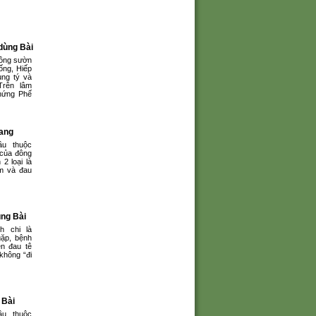
dùng Bài
ông sườn
ống, Hiếp
ung tý và
Trên lâm
hứng Phế
hang
u thuộc
 của đông
2 loại là
m và đau
ùng Bài
h chi là
ặp, bệnh
ên đau tê
không “đi
 Bài
u thuộc