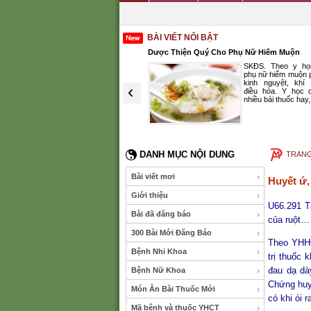
BÀI VIẾT NỔI BẬT
ằng ăn uống
Dược Thiện Quý Cho Phụ Nữ Hiếm Muộn
SKĐS. Đau vùng thượng vị
SKĐS. Theo y học 
(VTV), Đông y còn gọi là vị quản
phụ nữ hiếm muộn ph
thống, tâm vị thống. Phần nhiều
kinh nguyệt, khí h
‹
do ăn uống không điều độ, nóng
điều hòa. Y học cổ
lạnh thất thường...
nhiều bài thuốc hay, h
(XEM THÊM)
DANH MỤC NỘI DUNG
TRAN
Bài viết mơi
Huyết ứ,
Giới thiệu
U66.291 T
Bài đã đăng báo
của ruột…
300 Bài Mới Đăng Báo
Theo YHHĐ 
Bệnh Nhi Khoa
trị thuốc 
đau dạ dày
Bệnh Nữ Khoa
Chứng huy
Món Ăn Bài Thuốc Mới
có khi ói 
Mã bệnh và thuốc YHCT