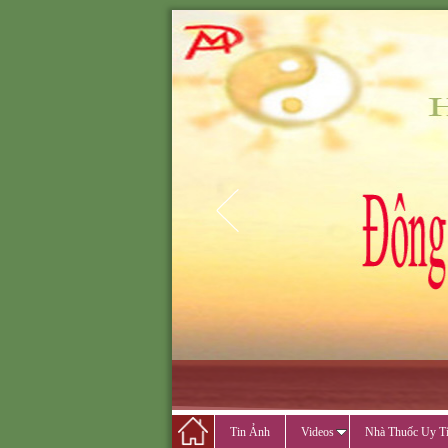
ĐÔNG Y MINH PH
ĐÔNG Y M
CẢ
Tin Ảnh
Videos
Nhà Thuốc Uy T