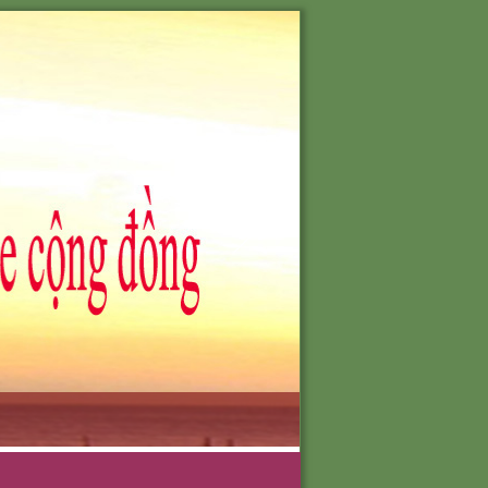
701-0903051388
O NHU CẦU
TÔI