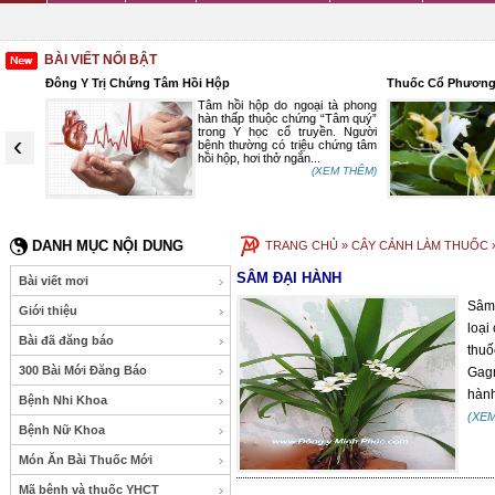
BÀI VIẾT NỔI BẬT
Đông Y Trị Chứng Tâm Hồi Hộp
Thuốc Cổ Phương
ính vị
Tâm hồi hộp do ngoại tà phong
inh phế
hàn thấp thuộc chứng “Tâm quý”
 nhuận
trong Y học cổ truyền. Người
‹
ch...
bệnh thường có triệu chứng tâm
 THÊM)
hồi hộp, hơi thở ngắn...
(XEM THÊM)
DANH MỤC NỘI DUNG
TRANG CHỦ
» CÂY CẢNH LÀM THUỐC »
SÂM ĐẠI HÀNH
Bài viết mơi
Sâm 
Giới thiệu
loại
Bài đã đăng báo
thuố
300 Bài Mới Đăng Báo
Gagn
hành
Bệnh Nhi Khoa
(XE
Bệnh Nữ Khoa
Món Ăn Bài Thuốc Mới
Mã bệnh và thuốc YHCT