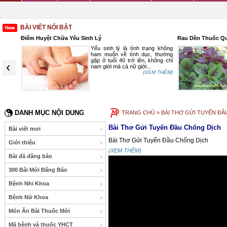
BÀI VIẾT NỔI BẬT
Điểm Huyệt Chữa Yếu Sinh Lý
Rau Dền Thuốc Qu
ược sử
Yếu sinh lý là tình trạng không
ợc chế
ham muốn về tình dục, thường
 ngon,
gặp ở tuổi 40 trở lên, không chỉ
‹
có tác
nam giới mà cả nữ giới...
(XEM THÊM)
 THÊM)
DANH MỤC NỘI DUNG
TRANG CHỦ
» BÀI THƠ GỬI TUYẾN Đ
Bài Thơ Gửi Tuyến Đầu Chống Dịch
Bài viết mơi
Bài Thơ Gửi Tuyến Đầu Chống Dịch
Giới thiệu
(XEM THÊM)
Bài đã đăng báo
300 Bài Mới Đăng Báo
Bệnh Nhi Khoa
Bệnh Nữ Khoa
Món Ăn Bài Thuốc Mới
Mã bệnh và thuốc YHCT