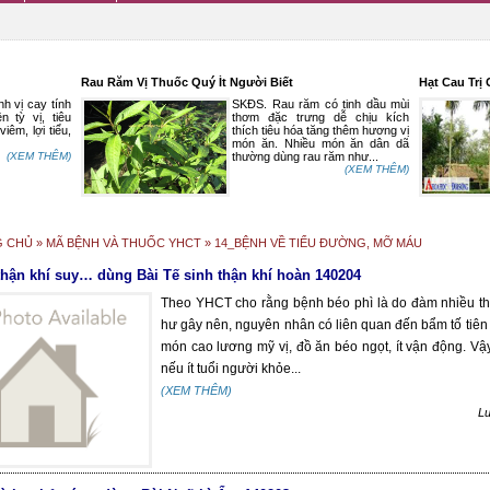
Rau Răm Vị Thuốc Quý Ít Người Biết
Hạt Cau Trị
h vị cay tính
SKĐS. Rau răm có tinh dầu mùi
n tỳ vị, tiêu
thơm đặc trưng dễ chịu kích
iêm, lợi tiểu,
thích tiêu hóa tăng thêm hương vị
món ăn. Nhiều món ăn dân dã
(XEM THÊM)
thường dùng rau răm như...
(XEM THÊM)
G CHỦ
» MÃ BỆNH VÀ THUỐC YHCT » 14_BỆNH VỀ TIỂU ĐƯỜNG, MỠ MÁU
thận khí suy… dùng Bài Tế sinh thận khí hoàn 140204
Theo YHCT cho rằng bệnh béo phì là do đàm nhiều th
hư gây nên, nguyên nhân có liên quan đến bẩm tố tiên 
món cao lương mỹ vị, đồ ăn béo ngọt, ít vận động. Vậ
nếu ít tuổi người khỏe...
(XEM THÊM)
L