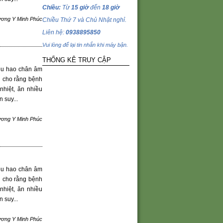
Chiều:
Từ
15 giờ
đến
18 giờ
ương Y Minh Phúc
Chiều Thứ 7 và Chủ Nhật nghỉ.
Liên hệ:
0938895850
Vui lòng để lại tin nhắn khi máy bận.
THỐNG KÊ TRUY CẬP
iêu hao chân âm
òn cho rằng bệnh
nhiệt, ăn nhiều
 suy...
ương Y Minh Phúc
iêu hao chân âm
òn cho rằng bệnh
nhiệt, ăn nhiều
 suy...
ương Y Minh Phúc