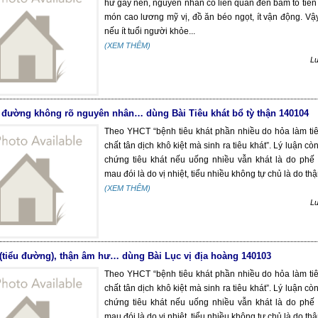
hư gây nên, nguyên nhân có liên quan đến bẩm tố tiên 
món cao lương mỹ vị, đồ ăn béo ngọt, ít vận động. Vậ
nếu ít tuổi người khỏe...
(XEM THÊM)
L
 đường không rõ nguyên nhân… dùng Bài Tiêu khát bổ tỳ thận 140104
Theo YHCT “bệnh tiêu khát phần nhiều do hỏa làm t
chất tân dịch khô kiệt mà sinh ra tiêu khát”. Lý luận c
chứng tiêu khát nếu uống nhiều vẫn khát là do phế 
mau đói là do vị nhiệt, tiểu nhiều không tự chủ là do thận
(XEM THÊM)
L
 (tiểu đường), thận âm hư… dùng Bài Lục vị địa hoàng 140103
Theo YHCT “bệnh tiêu khát phần nhiều do hỏa làm t
chất tân dịch khô kiệt mà sinh ra tiêu khát”. Lý luận c
chứng tiêu khát nếu uống nhiều vẫn khát là do phế 
mau đói là do vị nhiệt, tiểu nhiều không tự chủ là do thận