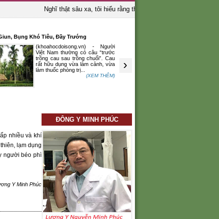
Nghĩ thật sâu xa, tôi hiểu rằng thầy thuốc là người bảo vệ sinh 
 Giun, Bụng Khó Tiêu, Đầy Trướng
ĐÔNG Y CHỮA HUYẾT ÁP THẤP
(khoahocdoisong.vn) - Người
Huyết áp th
Việt Nam thường có câu “trước
chứng giảm
trồng cau sau trồng chuối”. Cau
mức độ nhẹ
›
rất hữu dụng vừa làm cảnh, vừa
không cần p
làm thuốc phòng trị...
nhiên, chứng 
(XEM THÊM)
ĐÔNG Y MINH PHÚC
ấp nhiều và khí
thiên, lạm dụng
y người béo phì
ương Y Minh Phúc