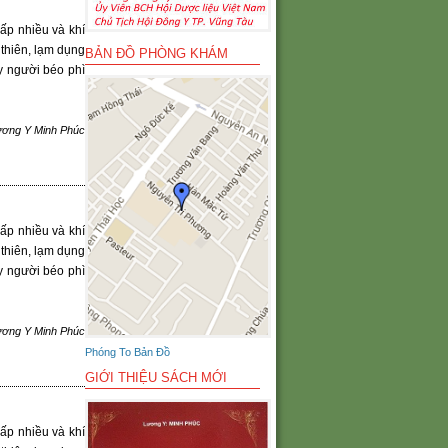
ấp nhiều và khí
thiên, lạm dụng
BẢN ĐỒ PHÒNG KHÁM
y người béo phì
ương Y Minh Phúc
ấp nhiều và khí
thiên, lạm dụng
y người béo phì
ương Y Minh Phúc
Phóng To Bản Đồ
GIỚI THIỆU SÁCH MỚI
ấp nhiều và khí