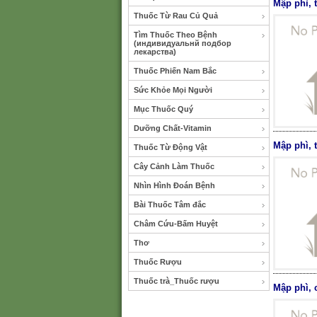
Mập phì, 
Thuốc Từ Rau Củ Quả
Tìm Thuốc Theo Bệnh
(индивидуальнй подбор
лекарства)
Thuốc Phiến Nam Bắc
Sức Khỏe Mọi Người
Mục Thuốc Quý
Dưỡng Chất-Vitamin
Mập phì, 
Thuốc Từ Động Vật
Cây Cảnh Làm Thuốc
Nhìn Hình Đoán Bệnh
Bài Thuốc Tâm đắc
Châm Cứu-Bấm Huyệt
Thơ
Thuốc Rượu
Thuốc trà_Thuốc rượu
Mập phì, 