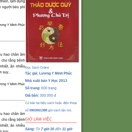
thiên, lạm dụng
y người béo phì
ương Y Minh Phúc
iêu hao chân âm
òn cho rằng bệnh
nhiệt, ăn nhiều
Đọc Sách Online
 suy...
Tác giả: Lương Y Minh Phúc
Nhà xuất bản Y Học 2013
ương Y Minh Phúc
Số trang:
600 trang
Giá bán:
300.000 đ
Có bán tại hiệu sách hoặc điện thoại
số
0903051388
gửi sách tận nơi.
iêu hao chân âm
GIỜ LÀM VIỆC
òn cho rằng bệnh
nhiệt, ăn nhiều
Sáng:
Từ
7 giờ 30
đến
11 giờ
 suy...