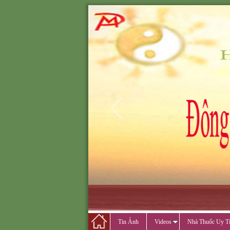
ĐÔNG Y MINH PH
ĐÔNG Y M
CẢ
Tin Ảnh
Videos
Nhà Thuốc Uy T