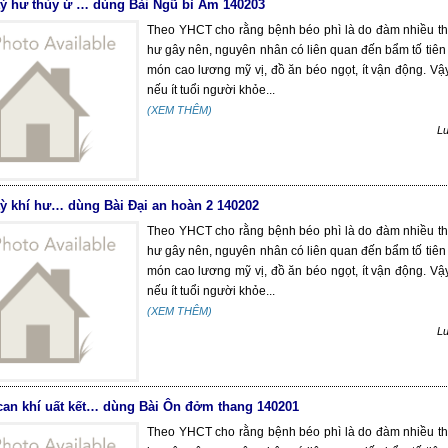
tỳ hư thủy ứ … dùng Bài Ngũ bì Ẩm 140203
Theo YHCT cho rằng bệnh béo phì là do đàm nhiều th
hư gây nên, nguyên nhân có liên quan đến bẩm tố tiên 
món cao lương mỹ vị, đồ ăn béo ngọt, ít vận động. Vậ
nếu ít tuổi người khỏe...
(XEM THÊM)
L
tỳ khí hư… dùng Bài Đại an hoàn 2 140202
Theo YHCT cho rằng bệnh béo phì là do đàm nhiều th
hư gây nên, nguyên nhân có liên quan đến bẩm tố tiên 
món cao lương mỹ vị, đồ ăn béo ngọt, ít vận động. Vậ
nếu ít tuổi người khỏe...
(XEM THÊM)
L
can khí uất kết… dùng Bài Ôn đởm thang 140201
Theo YHCT cho rằng bệnh béo phì là do đàm nhiều th