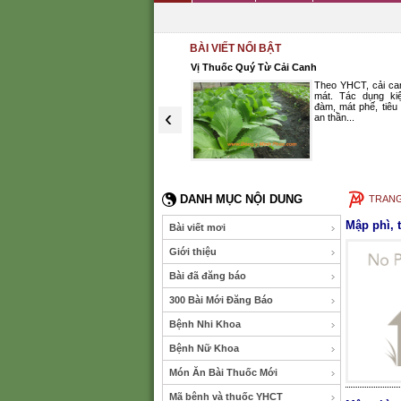
BÀI VIẾT NỔI BẬT
rị ho
Vị Thuốc Quý Từ Cải Canh
Theo Đông y, bách bộ vị ngọt,
Theo YHCT, cải can
đắng, tính ấm vào phế. Có tác
mát. Tác dụng kiệ
dụng ôn phế, sát trùng, bổ phổi
đàm, mát phế, tiêu v
‹
chữa ho. Bách bộ còn có tên
an thần...
khác là dây ba mươi...
(XEM THÊM)
DANH MỤC NỘI DUNG
TRAN
Mập phì, 
Bài viết mơi
Giới thiệu
Bài đã đăng báo
300 Bài Mới Đăng Báo
Bệnh Nhi Khoa
Bệnh Nữ Khoa
Món Ăn Bài Thuốc Mới
Mã bệnh và thuốc YHCT