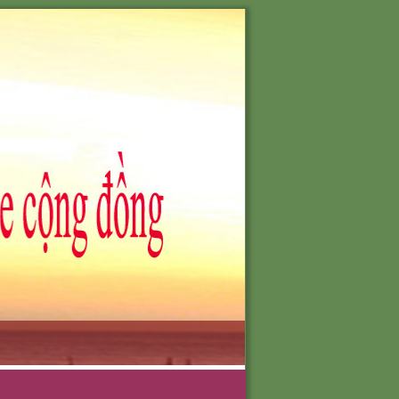
701-0903051388
O NHU CẦU
TÔI