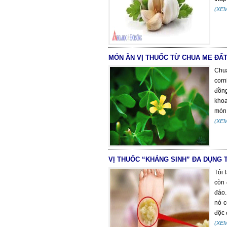
(XE
MÓN ĂN VỊ THUỐC TỪ CHUA ME ĐẤ
Chu
corn
đồng
khoa
món 
(XE
VỊ THUỐC “KHÁNG SINH” ĐA DỤNG 
Tỏi 
còn 
đáo.
nó c
độc 
(XE