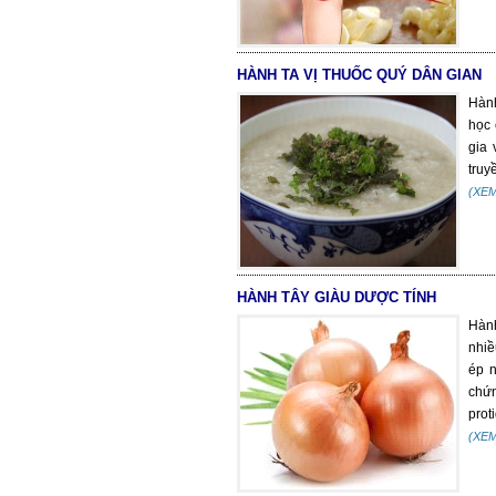
HÀNH TA VỊ THUỐC QUÝ DÂN GIAN
Hành
học 
gia 
truy
(XE
HÀNH TÂY GIÀU DƯỢC TÍNH
Hành
nhiề
ép n
chứn
proti
(XE