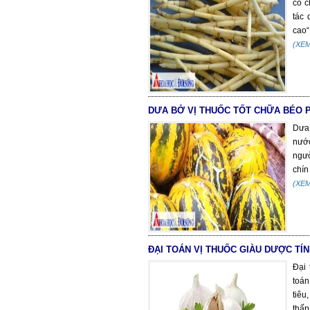
có c
tác 
cao“
(XE
DƯA BỞ VỊ THUỐC TỐT CHỮA BÉO P
Dưa 
nước
ngườ
chín
(XE
ĐẠI TOÁN VỊ THUỐC GIÀU DƯỢC TÍ
Đại 
toán
tiêu
thấp