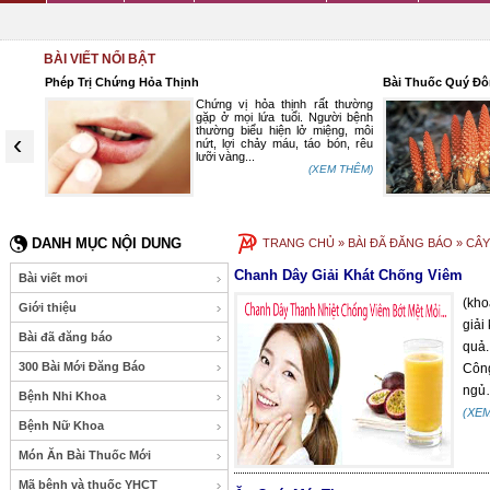
BÀI VIẾT NỔI BẬT
Phép Trị Chứng Hỏa Thịnh
Bài Thuốc Quý Đô
n, tinh
Chứng vị hỏa thịnh rất thường
, trong
gặp ở mọi lứa tuổi. Người bệnh
ữa lưỡi
thường biểu hiện lở miệng, môi
‹
ốc lưỡi
nứt, lợi chảy máu, táo bón, rêu
lưỡi vàng...
 THÊM)
(XEM THÊM)
DANH MỤC NỘI DUNG
TRANG CHỦ
» BÀI ĐÃ ĐĂNG BÁO » CÂ
Chanh Dây Giải Khát Chống Viêm
Bài viết mơi
(kho
Giới thiệu
giải
Bài đã đăng báo
quả.
300 Bài Mới Đăng Báo
Công
ngủ
Bệnh Nhi Khoa
(XE
Bệnh Nữ Khoa
Món Ăn Bài Thuốc Mới
Mã bệnh và thuốc YHCT