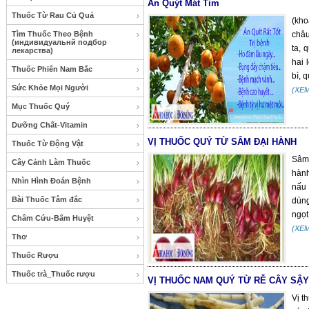
Ăn Quýt Mát Tim
Thuốc Từ Rau Củ Quả
(kho
Tìm Thuốc Theo Bệnh
châu
(индивидуальнй подбор
ta, 
лекарства)
hai 
Thuốc Phiến Nam Bắc
bì, q
Sức Khỏe Mọi Người
(XE
Mục Thuốc Quý
Dưỡng Chất-Vitamin
VỊ THUỐC QUÝ TỪ SÂM ĐẠI HÀNH
Thuốc Từ Động Vật
Sâm 
Cây Cảnh Làm Thuốc
hành
Nhìn Hình Đoán Bệnh
nấu 
Bài Thuốc Tâm đắc
dùng
ngọt
Châm Cứu-Bấm Huyệt
(XE
Thơ
Thuốc Rượu
Thuốc trà_Thuốc rượu
VỊ THUỐC NAM QUÝ TỪ RỄ CÂY SẬY
Vị t