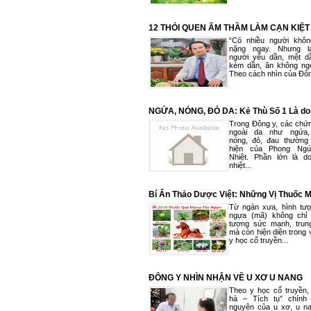
12 THÓI QUEN ÂM THẦM LÀM CẠN KIỆT
HUYẾT
“Có nhiều người khô
nặng ngay. Nhưng lạ
người yếu dần, mệt d
kém dần, ăn không ng
Theo cách nhìn của Đông
NGỨA, NÓNG, ĐỎ DA: Kẻ Thù Số 1 Là do
"Huyết Nhiệt Độc
Trong Đông y, các chứ
ngoài da như ngứa,
nóng, đỏ, đau thường 
hiện của Phong Ng
Nhiệt. Phần lớn là d
nhiệt...
Bí Ẩn Thảo Dược Việt: Những Vị Thuốc 
Tên “Ngựa”
Từ ngàn xưa, hình tư
ngựa (mã) không chỉ 
tượng sức mạnh, trun
mà còn hiện diện trong
y học cổ truyền...
ĐÔNG Y NHÌN NHẬN VỀ U XƠ U NANG
Theo y học cổ truyền,
hà – Tích tụ” chính
nguyên của u xơ, u na