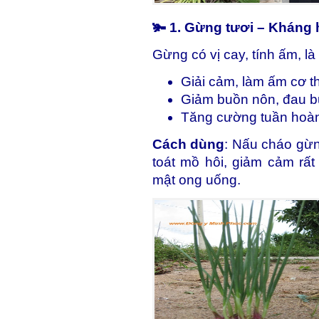
🫚 1. Gừng tươi – Kháng 
Gừng có vị cay, tính ấm, là 
Giải cảm, làm ấm cơ t
Giảm buồn nôn, đau 
Tăng cường tuần hoà
Cách dùng
: Nấu cháo gừn
toát mồ hôi, giảm cảm rất
mật ong uống.