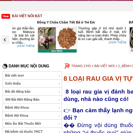
BÀI VIẾT NỔI BẬT
Đông Y Chữa Chàm Tiết Bã ở Trẻ Em
BÀI THUỐC ĐÔNG
ằn lằn,
Thường gặp ở trẻ nhỏ dưới 1
buya
tuổi. Bệnh bắt đầu ở mặt, khi
 bò sát
nặng lan ra toàn thân. Phép chữa
‹
ường ăn
là sơ can giải uất, thanh thấp...
.
(XEM THÊM)
 THÊM)
DANH MỤC NỘI DUNG
TRANG CHỦ
» BÀI VIẾT MƠI »
1_BỆNH 
Bài viết mơi
8 LOẠI RAU GIA VỊ 
Giới thiệu
8 loại rau gia vị đánh b
Bài đã đăng báo
dùng, nhà nào cũng có!
300 Bài Mới Đăng Báo
Bệnh Nhi Khoa
👉
Bạn cảm thấy lạnh ngườ
Bệnh Nữ Khoa
đổi ?
Món Ăn Bài Thuốc Mới
��️ Đừng vội dùng thuốc
những “vị thuốc quý” giúp
Mã bệnh và thuốc YHCT