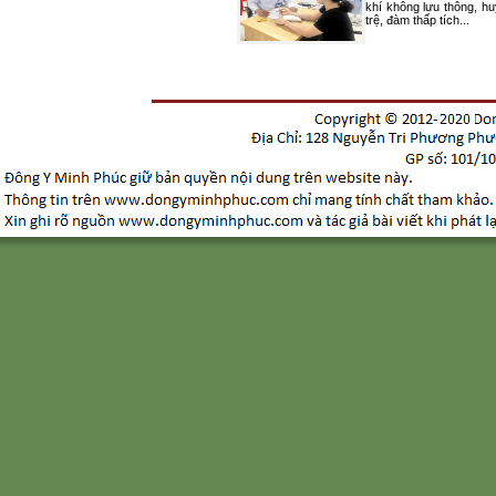
khí không lưu thông, hu
trệ, đàm thấp tích...