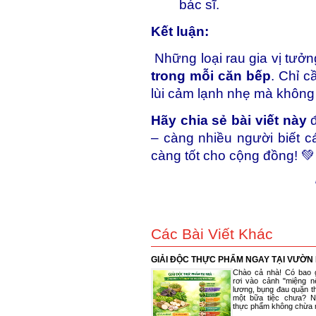
bác sĩ.
Kết luận:
Những loại rau gia vị tưởn
trong mỗi căn bếp
. Chỉ c
lùi cảm lạnh nhẹ mà không
Hãy chia sẻ bài viết này
đ
– càng nhiều người biết c
càng tốt cho cộng đồng! 💚
Các Bài Viết Khác
GIẢI ĐỘC THỰC PHẨM NGAY TẠI VƯỜN
Chào cả nhà! Có bao 
rơi vào cảnh "miệng 
lương, bụng đau quặn t
một bữa tiệc chưa? 
thực phẩm không chừa m