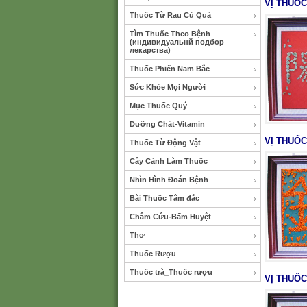
VỊ THUỐ
Thuốc Từ Rau Củ Quả
Tìm Thuốc Theo Bệnh
(индивидуальнй подбор
лекарства)
Thuốc Phiến Nam Bắc
Sức Khỏe Mọi Người
Mục Thuốc Quý
Dưỡng Chất-Vitamin
VỊ THUỐ
Thuốc Từ Động Vật
Cây Cảnh Làm Thuốc
Nhìn Hình Đoán Bệnh
Bài Thuốc Tâm đắc
Châm Cứu-Bấm Huyệt
Thơ
Thuốc Rượu
Thuốc trà_Thuốc rượu
VỊ THUỐ