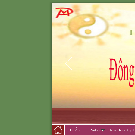
ĐÔNG Y MINH PH
ĐÔNG Y M
CẢ
Tin Ảnh
Videos
Nhà Thuốc Uy T