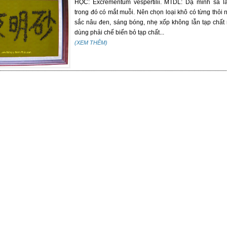
HỌC: Excrementum vespertilii. MTDL: Dạ minh sa là
trong đó có mắt muỗi. Nên chọn loại khô có từng thỏi 
sắc nâu đen, sáng bóng, nhẹ xốp không lẫn tạp chất nh
dùng phải chế biến bỏ tạp chất...
(XEM THÊM)