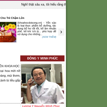
Nghĩ thật sâu xa, tôi hiểu rằng thầy thuốc là người bảo vệ sinh 
t Cho Trẻ Chậm Lớn
LẠC CHỮA ĐI CẦU PHÂN KHÔ TÁO
(khoahocdoisong.vn) - Yến sào
Đậu phụng mi
là loại thực phẩm bổ dưỡng, tác
có nơi còn gọ
dụng bổ hư rất tốt, bổ âm nhuận
Đậu phụng r
›
phế, bổ khí ích tỳ... phù hợp để
các bộ phận
sử dụng cho những...
chữa bệnh hiệ
(XEM THÊM)
ĐÔNG Y MINH PHÚC
 TÊN KHOA HỌC:
oại hoa mới nỡ
vàng, mùi thơm,
cành lá liều gấp