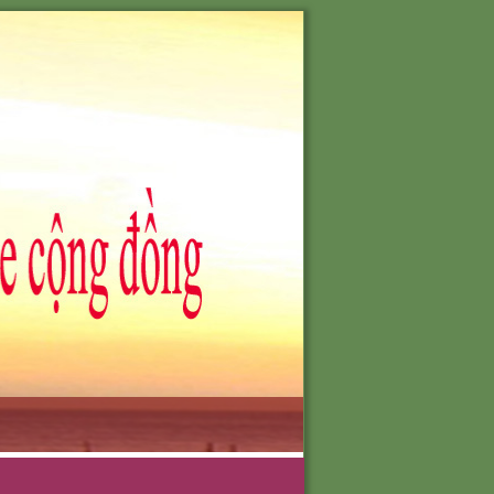
701-0903051388
O NHU CẦU
TÔI