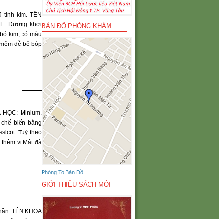
 tinh kim. TÊN
TDL: Dương khởi
BẢN ĐỒ PHÒNG KHÁM
 bó kim, có màu
, mềm dễ bẻ bóp
 HỌC: Minium.
 chế biến bằng
ssicot. Tuỳ theo
 thêm vị Mật đà
Phóng To Bản Đồ
GIỚI THIỆU SÁCH MỚI
phần. TÊN KHOA