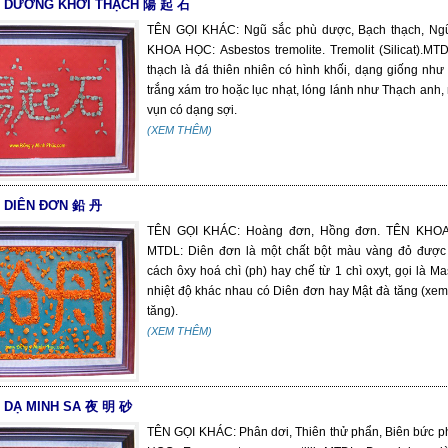
C DƯƠNG KHỞI THẠCH 陽 起 石
TÊN GỌI KHÁC: Ngũ sắc phù dược, Bạch thạch, Ngũ
KHOA HỌC: Asbestos tremolite. Tremolit (Silicat).M
thạch là đá thiên nhiên có hình khối, dạng giống như
trắng xám tro hoặc lục nhạt, lóng lánh như Thạch anh
vụn có dạng sợi.
(XEM THÊM)
C DIÊN ĐƠN 鉛 丹
TÊN GỌI KHÁC: Hoàng đơn, Hồng đơn. TÊN KHOA
MTDL: Diên đơn là một chất bột màu vàng đỏ được
cách ôxy hoá chì (ph) hay chế từ 1 chì oxyt, gọi là Ma
nhiệt độ khác nhau có Diên đơn hay Mật đà tăng (xem
tăng).
(XEM THÊM)
C DẠ MINH SA 夜 明 砂
TÊN GỌI KHÁC: Phân dơi, Thiên thử phẩn, Biên bức 