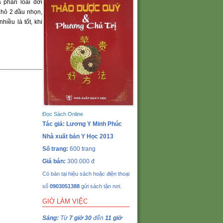
 phân loài dơi
nhỏ 2 đầu nhọn,
iều là tốt, khi
Đọc Sách Online
Tác giả: Lương Y Minh Phúc
Nhà xuất bản Y Học 2013
Số trang:
600 trang
Giá bán:
300.000 đ
Có bán tại hiệu sách hoặc điện thoại
số
0903051388
gửi sách tận nơi.
GIỜ LÀM VIỆC
Sáng:
Từ
7 giờ 30
đến
11 giờ