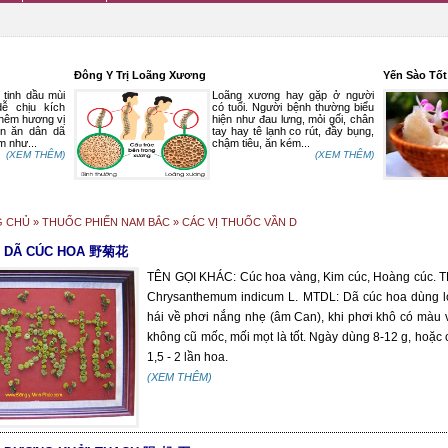
Đông Y Trị Loãng Xương
Yến Sào Tố
tinh dầu mùi
Loãng xương hay gặp ở người
ễ chịu kích
có tuổi. Người bệnh thường biểu
 thêm hương vị
hiện như đau lưng, mỏi gối, chân
n ăn dân dã
tay hay tê lạnh co rút, đầy bụng,
m như...
chậm tiêu, ăn kém...
(XEM THÊM)
(XEM THÊM)
G CHỦ
» THUỐC PHIẾN NAM BẮC » CÁC VỊ THUỐC VẦN D
C DÃ CÚC HOA 野菊花
TÊN GỌI KHÁC: Cúc hoa vàng, Kim cúc, Hoàng cúc.
Chrysanthemum indicum L. MTDL: Dã cúc hoa dùng l
hái về phơi nắng nhẹ (âm Can), khi phơi khô có màu 
không cũ mốc, mối mọt là tốt. Ngày dùng 8-12 g, hoặc 
1,5 - 2 lần hoa.
(XEM THÊM)