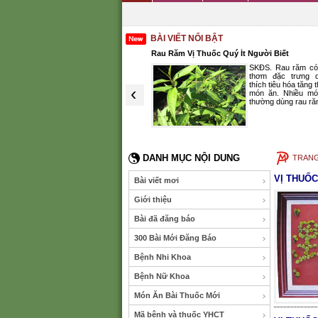
BÀI VIẾT NỔI BẬT
 Phòng, Trị Táo Bón
Rau Răm Vị Thuốc Quý Ít Người Biết
SKĐS. Táo bón thường gặp ở tất
SKĐS. Rau răm có 
cả các lứa tuổi, đặc biệt là người
thơm đặc trưng d
già. Mặt khác, thời tiết hanh khô
thích tiêu hóa tăng
‹
làm đẩy nhanh quá trình mất
món ăn. Nhiều mó
nước của cơ thể...
thường dùng rau ră
(XEM THÊM)
DANH MỤC NỘI DUNG
TRAN
VỊ THUỐ
Bài viết mơi
Giới thiệu
Bài đã đăng báo
300 Bài Mới Đăng Báo
Bệnh Nhi Khoa
Bệnh Nữ Khoa
Món Ăn Bài Thuốc Mới
Mã bệnh và thuốc YHCT