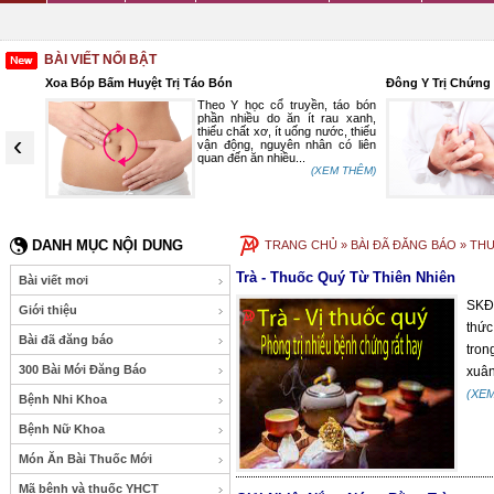
BÀI VIẾT NỔI BẬT
Xoa Bóp Bấm Huyệt Trị Táo Bón
Đông Y Trị Chứng
n, phù
Theo Y học cổ truyền, táo bón
ân, có
phần nhiều do ăn ít rau xanh,
ấp xâm
thiếu chất xơ, ít uống nước, thiếu
‹
 tỳ phế
vận động, nguyên nhân có liên
quan đến ăn nhiều...
 THÊM)
(XEM THÊM)
DANH MỤC NỘI DUNG
TRANG CHỦ
» BÀI ĐÃ ĐĂNG BÁO » TH
Trà - Thuốc Quý Từ Thiên Nhiên
Bài viết mơi
SKĐS
Giới thiệu
thức
Bài đã đăng báo
tron
300 Bài Mới Đăng Báo
xuân
(XE
Bệnh Nhi Khoa
Bệnh Nữ Khoa
Món Ăn Bài Thuốc Mới
Mã bệnh và thuốc YHCT