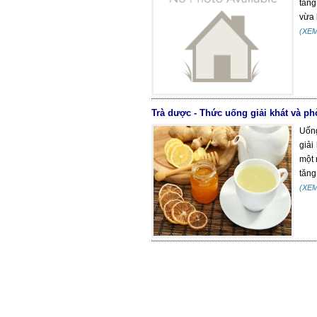
tăng
vừa 
(XE
Trà dược - Thức uống giải khát và p
Uống
giải
một 
tăng
(XE