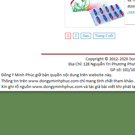
và T
được
(XE
1
2
Sau
Trang Cuối