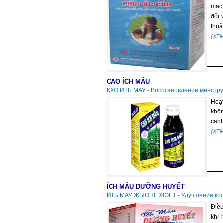
mạc 
đối 
thuậ
(XE
CAO ÍCH MẪU
КАО ИТЬ МАУ - Восстановление менструа
Hoạt
khôn
canh
(XE
ÍCH MẪU DƯỠNG HUYẾT
ИТЬ МАУ ЖЫОНГ ХЮЕТ - Улучшение кро
Điều
khí 