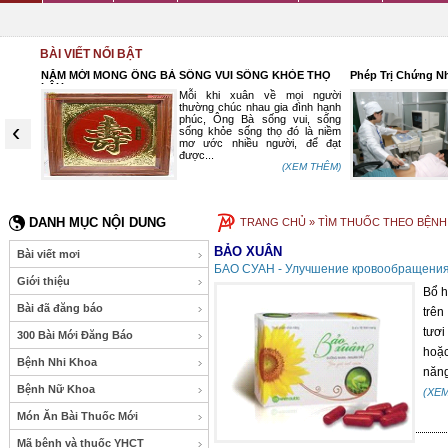
BÀI VIẾT NỔI BẬT
NĂM MỚI MONG ÔNG BÀ SỐNG VUI SỐNG KHỎE THỌ
Phép Trị Chứng N
LÂU
g bệnh
Mỗi khi xuân về mọi người
nh có 2
thường chúc nhau gia đình hạnh
rướng.
phúc, Ông Bà sống vui, sống
‹
rẻ mắc
sống khỏe sống thọ đó là niềm
.
mơ ước nhiều người, để đạt
 THÊM)
được...
(XEM THÊM)
DANH MỤC NỘI DUNG
TRANG CHỦ
» TÌM THUỐC THEO BỆNH
BẢO XUÂN
Bài viết mơi
БАО СУАН - Улучшение кровообращения,
Giới thiệu
Bổ 
Bài đã đăng báo
trên
tươi
300 Bài Mới Đăng Báo
hoặc
Bệnh Nhi Khoa
năng 
Bệnh Nữ Khoa
(XE
Món Ăn Bài Thuốc Mới
Mã bệnh và thuốc YHCT