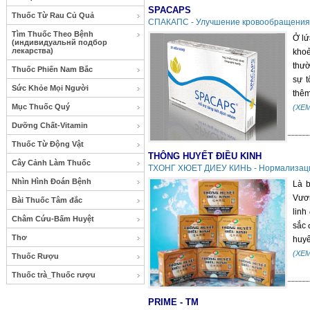
SPACAPS
Thuốc Từ Rau Củ Quả
СПАКАПС - Улучшение кровообращения,
Tìm Thuốc Theo Bệnh
Ở lứ
(индивидуальнй подбор
лекарства)
khoẻ
thườ
Thuốc Phiến Nam Bắc
sự t
Sức Khỏe Mọi Người
thêm
Mục Thuốc Quý
(XE
Dưỡng Chất-Vitamin
Thuốc Từ Động Vật
THÔNG HUYẾT ĐIỀU KINH
Cây Cảnh Làm Thuốc
ТХОНГ ХЮЕТ ДИЕУ КИНЬ - Нормализаци
Nhìn Hình Đoán Bệnh
Là b
Vươn
Bài Thuốc Tâm đắc
linh
Châm Cứu-Bấm Huyệt
sắc 
Thơ
huyế
(XE
Thuốc Rượu
Thuốc trà_Thuốc rượu
PRIME - TM