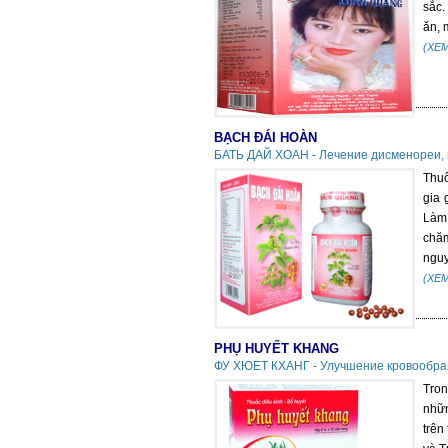
sắc.
ăn, 
(XE
BẠCH ĐÁI HOÀN
БАТЬ ДАЙ ХОАН - Лечение дисменореи, 
Thuố
gia 
Làm 
chă
nguy
(XE
PHỤ HUYẾT KHANG
ФУ ХЮЕТ КХАНГ - Улучшение кровообра
Tron
nhữn
trên