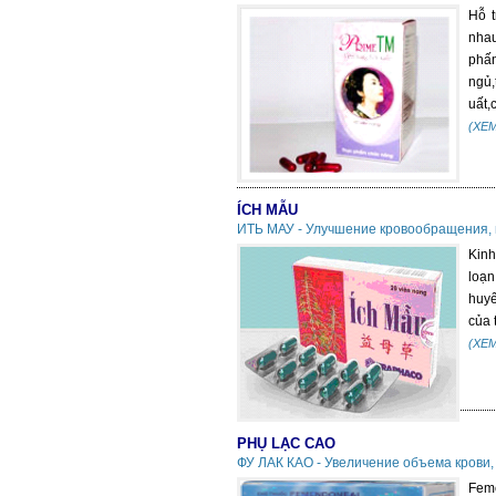
Hỗ t
nhau
phấn
ngủ,
uất,
(XE
ÍCH MẪU
ИТЬ МАУ - Улучшение кровообращения,
Kinh
loạn
huyế
của 
(XE
PHỤ LẠC CAO
ФУ ЛАК КАО - Увеличение объема крови
Feme