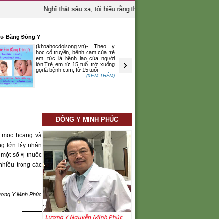
Nghĩ thật sâu xa, tôi hiểu rằng thầy thuốc là người bảo vệ sinh
ư Bằng Đông Y
ĐÔNG Y TRỊ TIÊU KHÁT DO VỊ NHIỆT
(khoahocdoisong.vn)- Theo y
Theo y học c
học cổ truyền, bệnh cam của trẻ
khát phần nh
em, tức là bệnh lao của người
hao chân âm
›
lớn.Trẻ em từ 15 tuổi trở xuống
kiệt mà sinh 
gọi là bệnh cam, từ 15 tuổi
khát nếu uống
(XEM THÊM)
ĐÔNG Y MINH PHÚC
ĩ mọc hoang và
ng lớn lấy nhân
một số vị thuốc
nhiều trong các
ương Y Minh Phúc