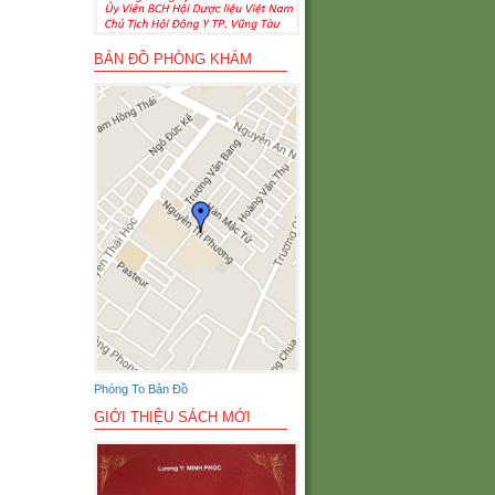
BẢN ĐỒ PHÒNG KHÁM
Phóng To Bản Đồ
GIỚI THIỆU SÁCH MỚI