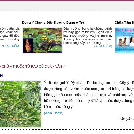
Đông Y Chứng Đầy Trướng Bụng ở Trẻ
Chữa Tâm H
cổ truyền, dạ
Đầy trướng bụng là chứng bệnh
phận khác như
rất hay gặp ở trẻ em. Bệnh có 2
ng của dê đều
loại thực trướng và hư trướng.
huốc. Dạ dày
Theo y học cổ truyền, trẻ mắc
bệnh bụng đầy hư trướng...
(XEM THÊM)
(XEM THÊM)
G CHỦ
» THUỐC TỪ RAU CỦ QUẢ » VẦN Y
ÂN
Ý dĩ còn gọi Ý Dỹ nhân, Bo bo, hạt bo bo…Cây ý d
được trồng các vườn thuốc nam, có nơi trồng số lượ
trộn gạo nấu cơm, nấu cháo, nấu chè, và phối hợp với 
bổ dưỡng, trợ tiêu hóa … ý dĩ là vị thuốc được dùng 
tiệm thuốc đông y.
(XEM THÊM)
Tác giả L