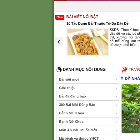
BÀI VIẾT NỔI BẬT
ông Y Trị Nhược Dương
10 Tác Dụng Bài Thuốc Từ Dạ Dày Dê
Hải Thượng Lãn Ông cho rằng
SKĐS. Theo Y học 
“Dương sự khỏe hay yếu là do
dày dê và các bộ 
chân hỏa thịnh hay suy vì hỏa
thịt, xương, nội tạ
‹
tác dụng nhưng căn bản là do
có thể dùng làm t
tinh sự”...
dê được chế biến...
(XEM THÊM)
DANH MỤC NỘI DUNG
TRAN
Ý DỸ NH
Bài viết mơi
Giới thiệu
Bài đã đăng báo
300 Bài Mới Đăng Báo
Bệnh Nhi Khoa
Bệnh Nữ Khoa
Món Ăn Bài Thuốc Mới
Mã bệnh và thuốc YHCT