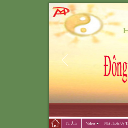
ĐÔNG Y MINH PH
ĐÔNG Y M
CẢ
Tin Ảnh
Videos
Nhà Thuốc Uy T