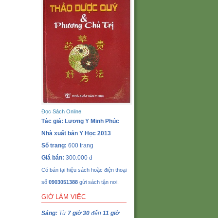
Đọc Sách Online
Tác giả: Lương Y Minh Phúc
Nhà xuất bản Y Học 2013
Số trang:
600 trang
Giá bán:
300.000 đ
Có bán tại hiệu sách hoặc điện thoại
số
0903051388
gửi sách tận nơi.
GIỜ LÀM VIỆC
Sáng:
Từ
7 giờ 30
đến
11 giờ