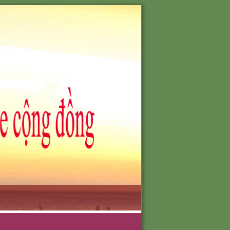
701-0903051388
O NHU CẦU
TÔI