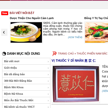
BÀI VIẾT NỔI BẬT
Dược Thiện Cho Người Cảm Lạnh
Đông Y Trị Tay Ch
n, tinh
SKĐS. Cảm lạnh thường gặp vào
, trong
mùa đông xuân, thuộc hội chứng
ữa lưỡi
cảm phong hàn trong Y học cổ
‹
ốc lưỡi
truyền. Người bệnh có biểu hiện
đau đầu, ớn lạnh...
 THÊM)
(XEM THÊM)
DANH MỤC NỘI DUNG
TRANG CHỦ
» THUỐC PHIẾN NAM BẮC 
VỊ THUỐC Ý DĨ NHÂN 意 苡 仁
Bài viết mơi
TÊN
Giới thiệu
Coix
Bài đã đăng báo
hạt 
300 Bài Mới Đăng Báo
khôn
được
Bệnh Nhi Khoa
(XE
Bệnh Nữ Khoa
Món Ăn Bài Thuốc Mới
Mã bệnh và thuốc YHCT