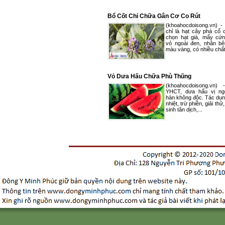
Bổ Cốt Chỉ Chữa Gân Cơ Co Rút
(khoahocdoisong.vn) -
chỉ là hạt cây phá cố 
chọn hạt già, mẩy cứn
vỏ ngoài đen, nhân bê
màu vàng, có nhiều chất
Vỏ Dưa Hấu Chữa Phù Thũng
(khoahocdoisong.vn)
YHCT, dưa hấu vị ngọ
hàn không độc. Tác dụn
nhiệt, trừ phiền, giải thử, 
sinh tân dịch,...