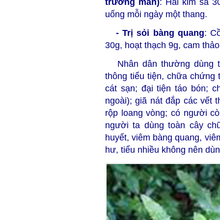
trướng mãn)
: Hải kim sa 3
uống mỗi ngày một thang.
- Trị sỏi bàng quang
: C
30g, hoạt thạch 9g, cam thảo
Nhân dân thường dùng toà
thông tiểu tiện, chữa chứng t
cát sạn; đại tiện táo bón;
ngoài); giã nát đắp các vết
rộp loang vòng; có người c
người ta dùng toàn cây chữ
huyết, viêm bàng quang, viê
hư, tiểu nhiều không nên dùn