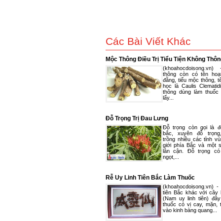
Các Bài Viết Khác
Mộc Thông Điều Trị Tiểu Tiện Không Thôn
(khoahocdoisong.vn)
thông còn có tên hoạ
đằng, tiểu mộc thông, 
học là Caulis Clematid
thông dùng làm thuốc
lấy...
Đỗ Trọng Trị Đau Lưng
Đỗ trọng còn gọi là đ
bắc, xuyên đỗ trọng
trồng nhiều các tỉnh v
giới phía Bắc và một 
lân cận. Đỗ trọng c
ngọt,...
Rễ Uy Linh Tiên Bắc Làm Thuốc
(khoahocdoisong.vn) - 
tiên Bắc khác với cây 
(Nam uy linh tiên) đây
thuốc có vị cay, mặn, 
vào kinh bàng quang...