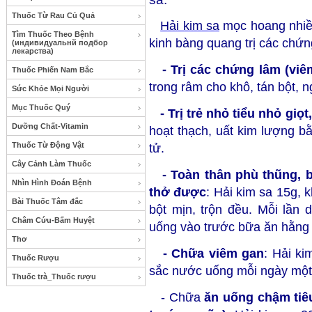
Thuốc Từ Rau Củ Quả
Hải kim sa
mọc hoang nhiều 
Tìm Thuốc Theo Bệnh
kinh bàng quang trị các chứng 
(индивидуальнй подбор
лекарства)
- Trị các chứng lâm (viê
Thuốc Phiến Nam Bắc
trong râm cho khô, tán bột, 
Sức Khỏe Mọi Người
Mục Thuốc Quý
- Trị trẻ nhỏ tiểu nhỏ giọt
Dưỡng Chất-Vitamin
hoạt thạch, uất kim lượng b
Thuốc Từ Động Vật
tử.
Cây Cảnh Làm Thuốc
- Toàn thân phù thũng, b
Nhìn Hình Đoán Bệnh
thở được
: Hải kim sa 15g, 
Bài Thuốc Tâm đắc
bột mịn, trộn đều. Mỗi lần 
Châm Cứu-Bấm Huyệt
uống vào trước bữa ăn hằng
Thơ
- Chữa viêm gan
: Hải ki
Thuốc Rượu
sắc nước uống mỗi ngày một
Thuốc trà_Thuốc rượu
- Chữa
ăn uống chậm tiêu