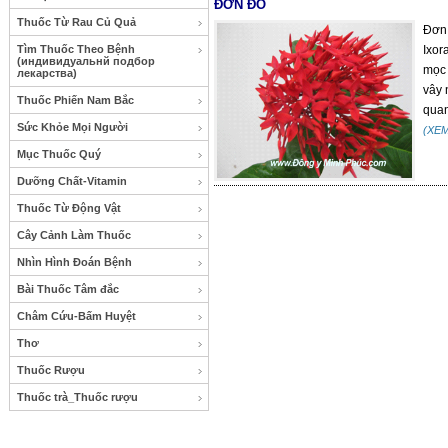
ĐƠN ĐỎ
Thuốc Từ Rau Củ Quả
Đơn 
Tìm Thuốc Theo Bệnh
Ixor
(индивидуальнй подбор
mọc 
лекарства)
vây 
Thuốc Phiến Nam Bắc
qua
Sức Khỏe Mọi Người
(XE
Mục Thuốc Quý
Dưỡng Chất-Vitamin
Thuốc Từ Động Vật
Cây Cảnh Làm Thuốc
Nhìn Hình Đoán Bệnh
Bài Thuốc Tâm đắc
Châm Cứu-Bấm Huyệt
Thơ
Thuốc Rượu
Thuốc trà_Thuốc rượu