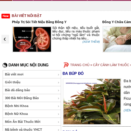
BÀI VIẾT NỔI BẬT
Phép Trị Sỏi Tiết Niệu Bằng Đông Y
Đông Y Chữa Cảm
ại rau
Sỏi thận tiết niệu, tiểu buốt gắt,
ơi, ăn
tiểu đục, tiểu ra máu thuộc phạm
 rất có
vi hội chứng “ngũ lâm” và thuộc
‹
eo Đông
chứng thấp nhiệt hạ tiêu...
(XEM THÊM)
 THÊM)
DANH MỤC NỘI DUNG
TRANG CHỦ
» CÂY CẢNH LÀM THUỐC 
ĐA BÚP ĐỎ
Bài viết mơi
Đa b
Giới thiệu
nước
Bài đã đăng báo
dân 
300 Bài Mới Đăng Báo
Ficu
rừng
Bệnh Nhi Khoa
(XE
Bệnh Nữ Khoa
Món Ăn Bài Thuốc Mới
Mã bệnh và thuốc YHCT