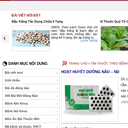
BÀI VIẾT NỔI BẬT
Đậu Trắng Tác Dụng Chữa 5 Tạng
Vị Thuốc Quý Từ 
g tinh
SKĐS. Theo sách Dược tính chỉ
 virus
nam “đậu trắng là bạch đậu vị
 y chỉ
cam, tính bình, không độc, tác
‹
t được
dụng bổ 5 tạng, ấm áp tràng vị...
(XEM THÊM)
 THÊM)
DANH MỤC NỘI DUNG
TRANG CHỦ
» TÌM THUỐC THEO BỆNH
HOẠT HUYẾT DƯỠNG NÃO – ND
Bài viết mơi
Ức c
Giới thiệu
cầu,
Bài đã đăng báo
các 
300 Bài Mới Đăng Báo
sức 
(XE
Bệnh Nhi Khoa
Bệnh Nữ Khoa
Món Ăn Bài Thuốc Mới
Mã bệnh và thuốc YHCT