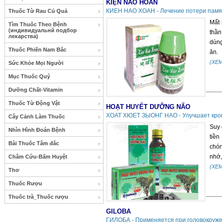
KIỆN NÃO HOÀN
КИЕН НАО ХОАН - Лечение потери памя
Thuốc Từ Rau Củ Quả
Mất 
Tìm Thuốc Theo Bệnh
(индивидуальнй подбор
thần
лекарства)
dùng
Thuốc Phiến Nam Bắc
ăn.
(XE
Sức Khỏe Mọi Người
Mục Thuốc Quý
Dưỡng Chất-Vitamin
Thuốc Từ Động Vật
HOẠT HUYẾT DƯỠNG NÃO
ХОАТ ХЮЕТ ЗЫОНГ НАО - Улучшает кров
Cây Cảnh Làm Thuốc
Suy 
Nhìn Hình Đoán Bệnh
tiền
Bài Thuốc Tâm đắc
chón
nhớ,
Châm Cứu-Bấm Huyệt
(XE
Thơ
Thuốc Rượu
Thuốc trà_Thuốc rượu
GILOBA
ГИЛОБА - Применяется при головокруже