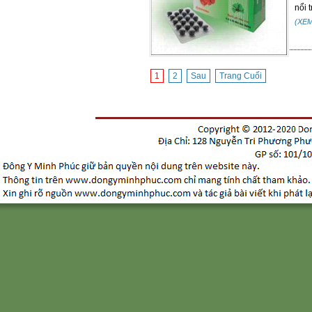
nổi t
(XE
1
2
Sau
Trang Cuối