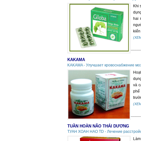
Khi 
dụng
hai 
ngườ
kiến
(XE
KAKAMA
KAKAMA - Улучшает кровоснабжение мозг
Hoạt
dụng
và c
phế
trườ
(XE
TUẦN HOÀN NÃO THÁI DƯƠNG
ТУАН ХОАН НАО TD - Лечение расстрой
Làm 