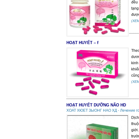
đều 
tạng
được
(XE
HOẠT HUYẾT – f
Theo
dươn
kinh
khiế
cũng
(XE
HOẠT HUYẾT DƯỠNG NÃO HD
ХОАТ ХЮЕТ ЗЫОНГ НАО ХД - Лечение гол
Dịch
thuộ
giới
trườ