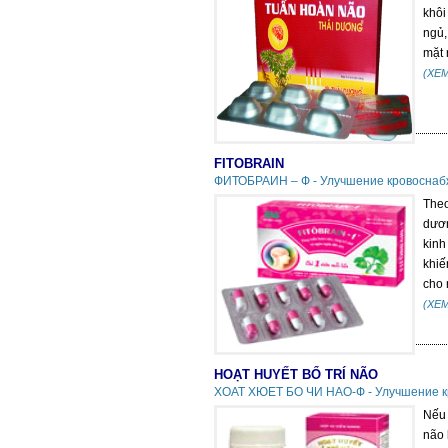
khôi
ngủ,
mặt 
(XE
FITOBRAIN
ФИТОБРАИН – Ф - Улучшение кровоснаб
Theo
dươn
kinh
khiế
cho 
(XE
HOẠT HUYẾT BỔ TRÍ NÃO
ХОАТ ХЮЕТ БО ЧИ НАО-Ф - Улучшение к
Nếu 
não 