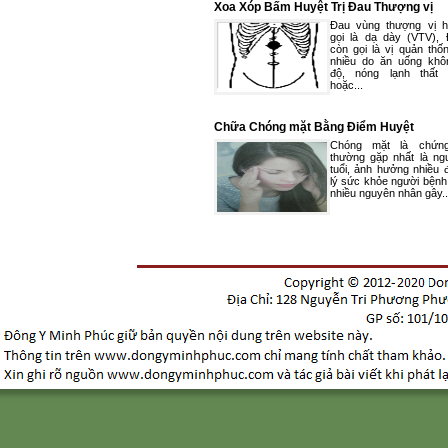
Xoa Xóp Bấm Huyệt Trị Đau Thượng vị
Đau vùng thượng vị 
gọi là dạ dày (VTV),
còn gọi là vị quản thố
nhiều do ăn uống khô
độ, nóng lạnh thất 
hoặc...
Chữa Chóng mặt Bằng Điểm Huyệt
Chóng mặt là chứn
thường gặp nhất là ng
tuổi, ảnh hưởng nhiều 
lý sức khỏe người bệnh
nhiều nguyên nhân gây..