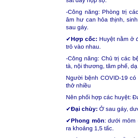
sát đáy hộp sọ.
-Công năng: Phòng trị cá
âm hư can hỏa thịnh, sin
sau gáy.
✔
Hợp cốc:
Huyệt nằm ở đi
trỏ vào nhau.
-Công năng: Chủ trị các b
tà, nội thương, tâm phế, dạ
Người bệnh COVID-19 có đ
thở nhiều
Nên phối hợp các huyệt: Đ
✔
Đại chùy:
Ở sau gáy, dướ
✔
Phong môn
: dưới mỏm 
ra khoảng 1,5 tấc.