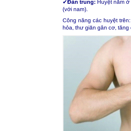
✔
Đản trung:
Huyệt nằm ở 
(với nam).
Công năng các huyệt trên:
hỏa, thư giãn gân cơ, tăn