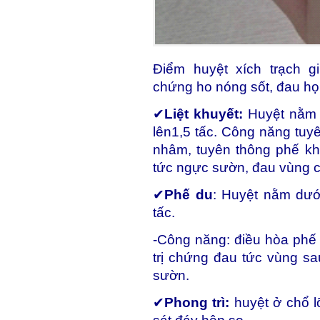
Điểm huyệt xích trạch 
chứng ho nóng sốt, đau họ
✔
Liệt khuyết:
Huyệt nằm ở
lên1,5 tấc. Công năng tuy
nhâm, tuyên thông phế khí
tức ngực sườn, đau vùng cổ
✔
Phế du
: Huyệt nằm dưới
tấc.
-Công năng: điều hòa phế k
trị chứng đau tức vùng sa
sườn.
✔
Phong trì:
huyệt ở chổ l