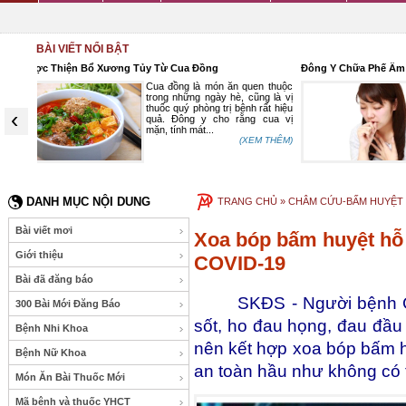
BÀI VIẾT NỔI BẬT
Đông Y Chữa Phế Âm Hư Ho Khan
ĐẬU VÁN VỊ THUỐ
 thuộc
Theo y học cổ truyền, ho khan,
g là vị
ho khàn tiếng thuộc chứng phế
ất hiệu
âm hư. Người bệnh có biểu hiện
‹
cua vị
ho khan, có khi ngứa họng, mất
tiếng ho ít đờm...
 THÊM)
(XEM THÊM)
DANH MỤC NỘI DUNG
TRANG CHỦ
» CHÂM CỨU-BẤM HUYỆT
Bài viết mơi
Xoa bóp bấm huyệt hỗ t
Giới thiệu
COVID-19
Bài đã đăng báo
SKĐS - Người bệnh COV
300 Bài Mới Đăng Báo
sốt, ho đau họng, đau đầu
Bệnh Nhi Khoa
nên kết hợp xoa bóp bấm huy
Bệnh Nữ Khoa
an toàn hầu như không có 
Món Ăn Bài Thuốc Mới
Mã bệnh và thuốc YHCT