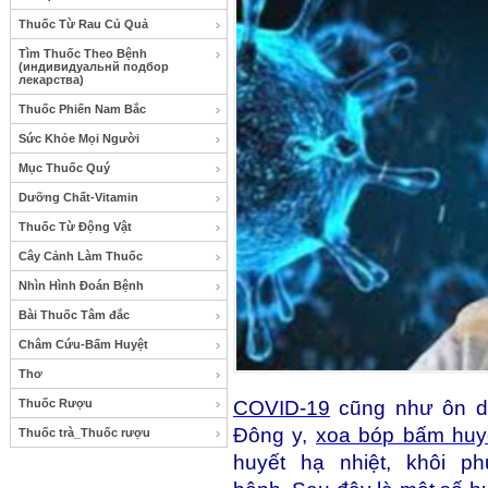
Thuốc Từ Rau Củ Quả
Tìm Thuốc Theo Bệnh
(индивидуальнй подбор
лекарства)
Thuốc Phiến Nam Bắc
Sức Khỏe Mọi Người
Mục Thuốc Quý
Dưỡng Chất-Vitamin
Thuốc Từ Động Vật
Cây Cảnh Làm Thuốc
Nhìn Hình Đoán Bệnh
Bài Thuốc Tâm đắc
Châm Cứu-Bấm Huyệt
Thơ
Thuốc Rượu
COVID-19
cũng như ôn dị
Đông y,
xoa bóp bấm huy
Thuốc trà_Thuốc rượu
huyết hạ nhiệt, khôi p