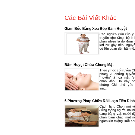
Các Bài Viết Khác
Giảm Béo Bằng Xoa Bóp Bấm Huyệt
Các nghiên cứu của y
truyền cho rằng, bệnh 
phần nhiều là do đờm 
khí hư gây nên, nguy
có liên quan đến bẩm tố.
Bấm Huyệt Chữa Chóng Mặt
Theo y học cổ truyền C
phạm vi chứng huyễn
“huyễn” là hoa mắt, “v
chao đảo. Do vậy ph
chứng CM chủ yếu
âm...
5 Phương Pháp Chữa Rối Loạn Tiền Đìn
Dùng Thuốc
Cách làm: Chọn nơi yê
đứng thẳng người, hai 
dang bằng vai, mười đ
chân bấm chắc mặt n
ngậm kín miệng, lưỡi con