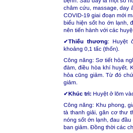
bệnh. Sau đây là một số h
châm cứu, massage, day ấ
COVID-19 giai đoạn mới m
biểu hiện sốt ho ớn lạnh, 
nên tiến hành với các huyệ
✔
Thiếu thương
: Huyệt 
khoảng 0,1 tấc (thốn).
Công năng: Sơ tiết hỏa ngh
đàm, điều hòa khí huyết. K
hỏa cũng giảm. Từ đó chứ
giảm.
✔
Khúc trì:
Huyệt ở lõm vào
Công năng: Khu phong, giả
tà thanh giải, gân cơ thư 
nóng sốt ớn lạnh, đau đầu
ban giảm. Đồng thời các ch