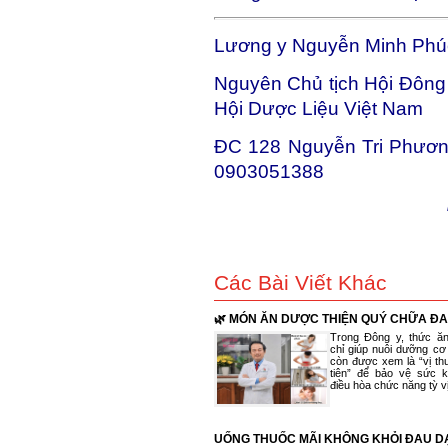
Lương y Nguyễn Minh Phú
Nguyên Chủ tịch Hội Đông
Hội Dược Liệu Việt Nam
ĐC 128 Nguyễn Tri Phươn
0903051388
Các Bài Viết Khác
🌿 MÓN ĂN DƯỢC THIỆN QUÝ CHỮA Đ
DÀY 🥣
Trong Đông y, thức ă
chỉ giúp nuôi dưỡng cơ
còn được xem là “vị th
tiên” để bảo vệ sức 
điều hòa chức năng tỳ vị.
UỐNG THUỐC MÃI KHÔNG KHỎI ĐAU D