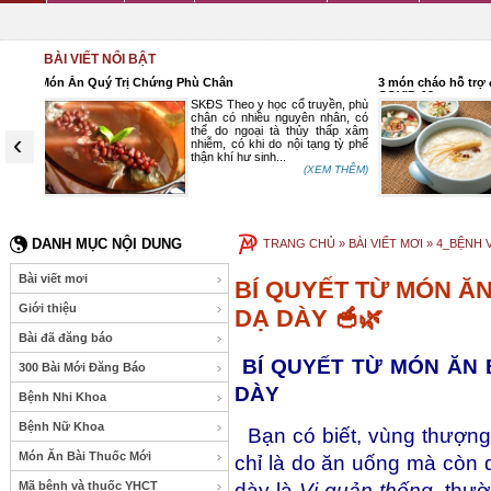
BÀI VIẾT NỔI BẬT
3 món cháo hỗ trợ điều trị “ôn bệnh”, giảm triệu chứng
CÁCH PHÒNG T
COVID-19
uyền, phù
Suckhoedoisong.vn - Theo Đông
 nhân, có
y, ôn dịch lây nhiễm qua đường
 thấp xâm
hô hấp phần nhiều do phong ôn
‹
ạng tỳ phế
và xuân ôn. Đặc điểm chung “ôn
dịch” là dễ lây lan...
EM THÊM)
(XEM THÊM)
DANH MỤC NỘI DUNG
TRANG CHỦ
» BÀI VIẾT MƠI »
4_BỆNH V
Bài viết mơi
BÍ QUYẾT TỪ MÓN Ă
Giới thiệu
DẠ DÀY 🥣🌿
Bài đã đăng báo
BÍ QUYẾT TỪ MÓN ĂN
300 Bài Mới Đăng Báo
DÀY
Bệnh Nhi Khoa
Bệnh Nữ Khoa
Bạn có biết, vùng thượng 
Món Ăn Bài Thuốc Mới
chỉ là do ăn uống mà còn 
Mã bệnh và thuốc YHCT
dày là
Vị quản thống
, thư