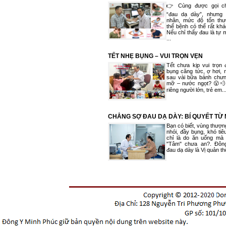
VÌ SAO?
👉 Cùng được gọi ch
“đau dạ dày”, nhưng
nhân, mức độ tổn th
thể bệnh có thể rất kh
Nếu chỉ thấy đau là tự
...
TẾT NHẸ BỤNG – VUI TRỌN VẸN
Tết chưa kịp vui trọn 
bụng căng tức, ợ hơi, 
sau vài bữa bánh chưng
mỡ – nước ngọt? 😮
riêng người lớn, trẻ em..
CHẲNG SỢ ĐAU DẠ DÀY: BÍ QUYẾT TỪ
ĂN BÀI THUỐC ĐÔNG Y
Bạn có biết, vùng thượn
nhói, đầy bụng, khó ti
chỉ là do ăn uống mà
"Tâm" chưa an?. Đôn
đau dạ dày là Vị quản th