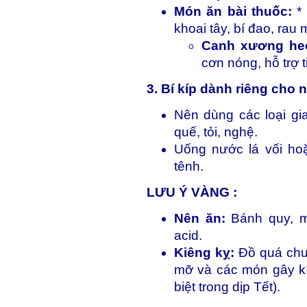
Món ăn bài thuốc:
*
khoai tây, bí đao, rau 
Canh xương heo
cơn nóng, hỗ trợ 
3. Bí kíp dành riêng cho
Nên dùng các loại gia
quế, tỏi, nghệ.
Uống nước lá vối hoặ
tênh.
LƯU Ý VÀNG :
Nên ăn:
Bánh quy, m
acid.
Kiêng kỵ:
Đồ quá chua
mỡ và các món gây k
biệt trong dịp Tết).