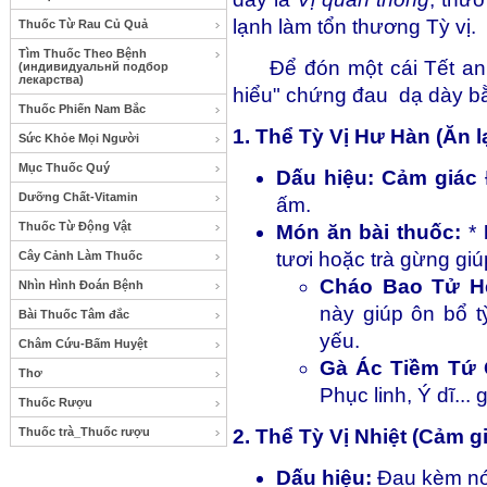
lạnh làm tổn thương Tỳ vị.
Thuốc Từ Rau Củ Quả
Tìm Thuốc Theo Bệnh
Để đón một cái Tết an v
(индивидуальнй подбор
лекарства)
hiểu" chứng đau dạ dày b
Thuốc Phiến Nam Bắc
1. Thể Tỳ Vị Hư Hàn (Ăn l
Sức Khỏe Mọi Người
Mục Thuốc Quý
Dấu hiệu: Cảm giác
Dưỡng Chất-Vitamin
ấm.
Thuốc Từ Động Vật
Món ăn bài thuốc:
*
tươi hoặc trà gừng giúp
Cây Cảnh Làm Thuốc
Cháo Bao Tử H
Nhìn Hình Đoán Bệnh
này giúp ôn bổ t
Bài Thuốc Tâm đắc
yếu.
Châm Cứu-Bấm Huyệt
Gà Ác Tiềm Tứ 
Thơ
Phục linh, Ý dĩ... 
Thuốc Rượu
Thuốc trà_Thuốc rượu
2. Thể Tỳ Vị Nhiệt (Cảm g
Dấu hiệu:
Đau kèm nón