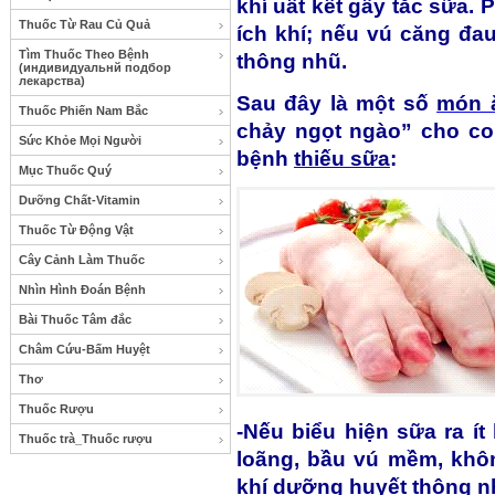
khí uất kết gây tắc sữa. 
Thuốc Từ Rau Củ Quả
ích khí; nếu vú căng đau
Tìm Thuốc Theo Bệnh
thông nhũ.
(индивидуальнй подбор
лекарства)
Sau đây là một số
món 
Thuốc Phiến Nam Bắc
chảy ngọt ngào” cho co
Sức Khỏe Mọi Người
bệnh
thiếu sữa
:
Mục Thuốc Quý
Dưỡng Chất-Vitamin
Thuốc Từ Động Vật
Cây Cảnh Làm Thuốc
Nhìn Hình Đoán Bệnh
Bài Thuốc Tâm đắc
Châm Cứu-Bấm Huyệt
Thơ
Thuốc Rượu
-Nếu biểu hiện sữa ra í
Thuốc trà_Thuốc rượu
loãng, bầu vú mềm, khô
khí dưỡng huyết thông n