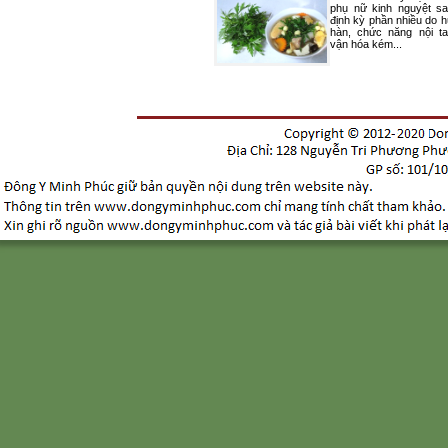
phụ nữ kinh nguyệt s
định kỳ phần nhiều do 
hàn, chức năng nội t
vận hóa kém...