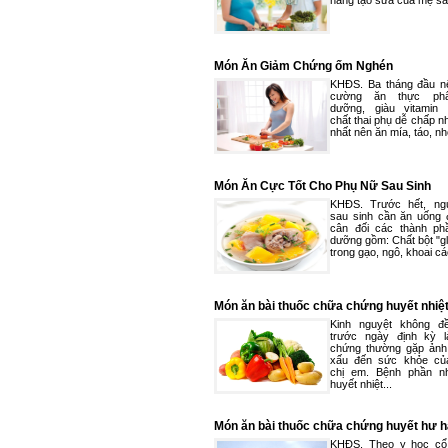
năng tạo sữa của mẹ sa
Món Ăn Giảm Chứng ốm Nghén
KHĐS. Ba tháng đầu n
cường ăn thực ph
dưỡng, giàu vitamin
chất thai phụ dễ chấp n
nhất nên ăn mía, táo, nho
Món Ăn Cực Tốt Cho Phụ Nữ Sau Sinh
KHĐS. Trước hết, ng
sau sinh cần ăn uống 
cân đối các thành ph
dưỡng gồm: Chất bột "gl
trong gạo, ngô, khoai các
Món ăn bài thuốc chữa chứng huyết nhiệ
Kinh nguyệt không đ
trước ngày định kỳ 
chứng thường gặp ản
xấu đến sức khỏe củ
chị em. Bệnh phần n
huyết nhiệt...
Món ăn bài thuốc chữa chứng huyết hư 
KHĐS. Theo y học cổ