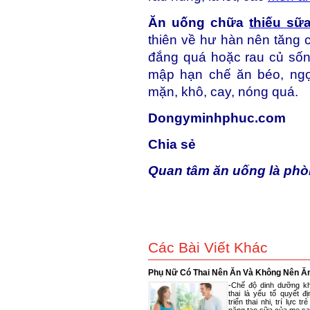
Ăn uống chữa
thiếu sữ
thiên về hư hàn nên tăng 
đắng quá hoặc rau củ sốn
mập hạn chế ăn béo, ng
mặn, khô, cay, nóng quá.
Dongyminhphuc.com
Chia sẻ
Quan tâm ăn uống là phò
Các Bài Viết Khác
Phụ Nữ Có Thai Nên Ăn Và Không Nên Ă
-Chế độ dinh dưỡng k
thai là yếu tố quyết đ
triển thai nhi, trí lực tr