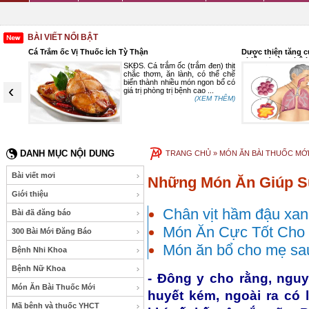
BÀI VIẾT NỔI BẬT
Trắm ốc Vị Thuốc Ích Tỳ Thận
Dược thiện tăng cường miễn 
nhiễm đường hô hấp
SKĐS. Cá trắm ốc (trắm đen) thịt
Suc
chắc thơm, ăn lành, có thể chế
nhi
biến thành nhiều món ngon bổ có
COV
‹
giá trị phòng trị bệnh cao ...
ôn 
(XEM THÊM)
tru
DANH MỤC NỘI DUNG
TRANG CHỦ
» MÓN ĂN BÀI THUỐC MỚ
Bài viết mơi
Những Món Ăn Giúp Sữ
Giới thiệu
Chân vịt hầm đậu xan
Bài đã đăng báo
Món Ăn Cực Tốt Cho
300 Bài Mới Đăng Báo
Món ăn bổ cho mẹ sau
Bệnh Nhi Khoa
Bệnh Nữ Khoa
- Đông y cho rằng, ngu
Món Ăn Bài Thuốc Mới
huyết kém, ngoài ra có 
Mã bệnh và thuốc YHCT