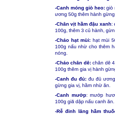
-Canh móng giò heo:
giò 
ương 50g thêm hành gừng 
-Chân vịt hầm đậu xanh
:
100g, thêm 3 củ hành, gừn
-Cháo hạt mùi:
hạt mùi 5
100g nấu nhừ cho thêm hà
nóng.
-Cháo chân dê:
chân dê 4
100g thêm gia vị hành gừn
-Canh đu đủ:
đu đủ ương 
gừng gia vị, hầm nhừ ăn.
-Canh mướp
: mướp hươn
100g giã dập nấu canh ăn.
-Rễ đinh lăng hầm thuố