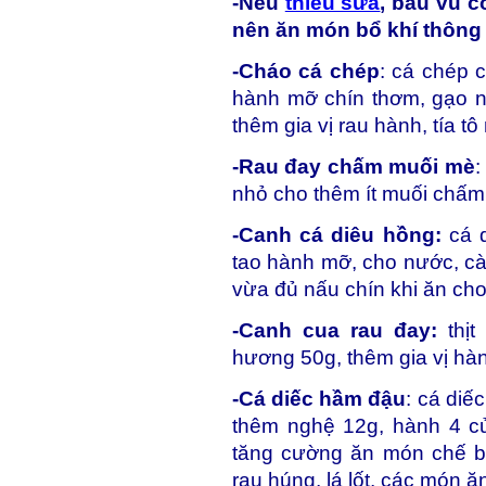
-Nếu
thiếu sữa
, bầu vú 
nên ăn món bổ khí thông 
-Cháo cá chép
: cá chép c
hành mỡ chín thơm, gạo 
thêm gia vị rau hành, tía 
-Rau đay chấm muối mè
:
nhỏ cho thêm ít muối chấm
-Canh cá diêu hồng:
cá d
tao hành mỡ, cho nước, cà c
vừa đủ nấu chín khi ăn cho
-Canh cua rau đay:
thịt
hương 50g, thêm gia vị hà
-Cá diếc hầm đậu
: cá diế
thêm nghệ 12g, hành 4 củ
tăng cường ăn món chế bi
rau húng, lá lốt, các
món ă