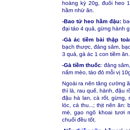
hoàng kỳ 20g, đuôi heo 1
hầm nhừ ăn.
-Bao tử heo hầm đậu:
bao
đại táo 4 quả, gừng hành g
-Gà ác tiềm bài thập toà
bạch thược, đảng sâm, bạch
3 quả, gà ác 1 con tiềm ăn.
-Gà tiềm thuốc
: đảng sâm,
nấm mèo, táo đỏ mỗi vị 10g
Ngoài ra nên tăng cường ă
thì là, rau quế, hành, đậu r
đậu hà lan, cà rốt, gừng,
lóc, cá thu...; thịt nên ăn
mè, gạo ngô khoai tươi m
chuối đều tốt.